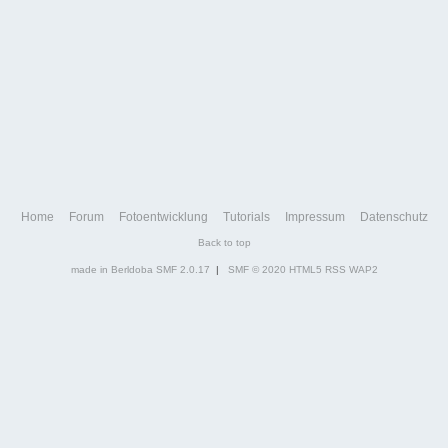
Home
Forum
Fotoentwicklung
Tutorials
Impressum
Datenschutz
Back to top
made in Berldoba
SMF 2.0.17
|
SMF © 2020
HTML5
RSS
WAP2