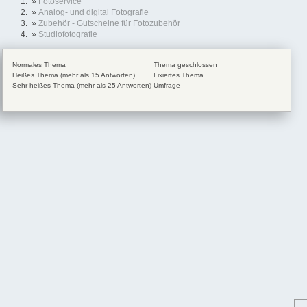
»
Fotoservice
»
Analog- und digital Fotografie
»
Zubehör - Gutscheine für Fotozubehör
»
Studiofotografie
Normales Thema
Thema geschlossen
Heißes Thema (mehr als 15 Antworten)
Fixiertes Thema
Sehr heißes Thema (mehr als 25 Antworten)
Umfrage