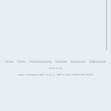
Home
Forum
Fotoentwicklung
Tutorials
Impressum
Datenschutz
Back to top
made in Berldoba
SMF 2.0.17
|
SMF © 2020
HTML5
RSS
WAP2