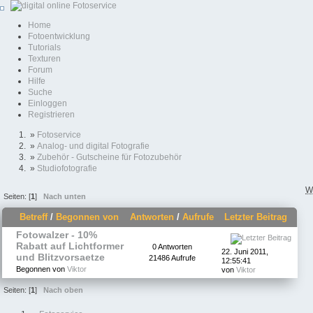
Home
Fotoentwicklung
Tutorials
Texturen
Forum
Hilfe
Suche
Einloggen
Registrieren
»
Fotoservice
»
Analog- und digital Fotografie
»
Zubehör - Gutscheine für Fotozubehör
»
Studiofotografie
W
Seiten: [
1
]
Nach unten
Betreff
/
Begonnen von
Antworten
/
Aufrufe
Letzter Beitrag
Fotowalzer - 10%
Rabatt auf Lichtformer
0 Antworten
22. Juni 2011,
und Blitzvorsaetze
21486 Aufrufe
12:55:41
Begonnen von
Viktor
von
Viktor
Seiten: [
1
]
Nach oben