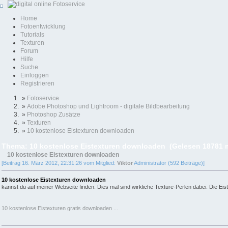
Home
Fotoentwicklung
Tutorials
Texturen
Forum
Hilfe
Suche
Einloggen
Registrieren
»
Fotoservice
»
Adobe Photoshop und Lightroom - digitale Bildbearbeitung
»
Photoshop Zusätze
»
Texturen
»
10 kostenlose Eistexturen downloaden
Thema: 10 kostenlose Eistexturen downloaden (Gelesen 18781 
10 kostenlose Eistexturen downloaden
[Beitrag 16. März 2012, 22:31:26 vom Mitglied:
Viktor
Administrator (592 Beiträge)]
10 kostenlose Eistexturen downloaden
kannst du auf meiner Webseite finden. Dies mal sind wirkliche Texture-Perlen dabei. Die Ei
10 kostenlose Eistexturen gratis downloaden ...