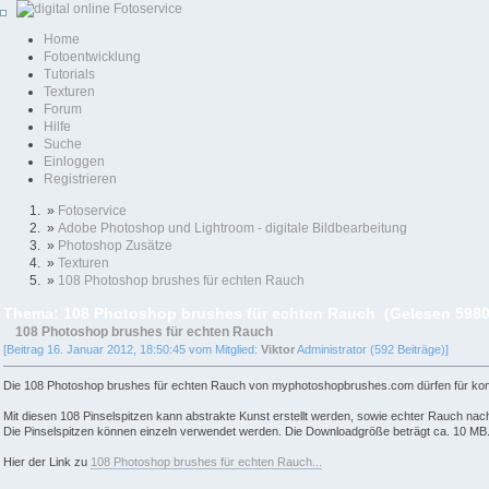
Home
Fotoentwicklung
Tutorials
Texturen
Forum
Hilfe
Suche
Einloggen
Registrieren
»
Fotoservice
»
Adobe Photoshop und Lightroom - digitale Bildbearbeitung
»
Photoshop Zusätze
»
Texturen
»
108 Photoshop brushes für echten Rauch
Thema: 108 Photoshop brushes für echten Rauch (Gelesen 5980
108 Photoshop brushes für echten Rauch
[Beitrag 16. Januar 2012, 18:50:45 vom Mitglied:
Viktor
Administrator (592 Beiträge)]
Die 108 Photoshop brushes für echten Rauch von myphotoshopbrushes.com dürfen für kommer
Mit diesen 108 Pinselspitzen kann abstrakte Kunst erstellt werden, sowie echter Rauch n
Die Pinselspitzen können einzeln verwendet werden. Die Downloadgröße beträgt ca. 10 MB.
Hier der Link zu
108 Photoshop brushes für echten Rauch...