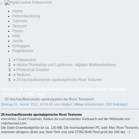
Home
Fotoentwicklung
Tutorials
Texturen
Forum
Hilfe
Suche
Einloggen
Registrieren
»
Fotoservice
»
Adobe Photoshop und Lightroom - digitale Bildbearbeitung
»
Photoshop Zusätze
»
Texturen
»
25 hochaufloesende apokalyptische Rost Texturen
Thema: 25 hochaufloesende apokalyptische Rost Texturen
(Gelesen 17852 mal)
25 hochaufloesende apokalyptische Rost Texturen
[Beitrag 26. Januar 2012, 16:04:50 vom Mitglied:
Viktor
Administrator (592 Beiträge)]
25 hochauflösende apokalyptische Rost Texturen
vom Artist: Grant Friedman, findest du zum kostenlos Gebrauch auf der Webseite von
colorburned.com.
Die Datei-Downloadgröße ist ca. 120 MB. Die hochaufgelösten PC oder Mac Rost-Texturen,
stammen übrigens direkt aus New York und sind 2736x3648 Pixel groß bei 180 dpi. :-)