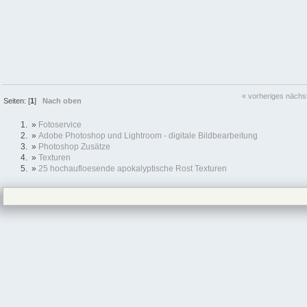
« vorheriges
nächs
Seiten: [
1
]
Nach oben
»
Fotoservice
»
Adobe Photoshop und Lightroom - digitale Bildbearbeitung
»
Photoshop Zusätze
»
Texturen
»
25 hochaufloesende apokalyptische Rost Texturen