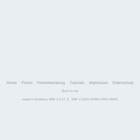
Home
Forum
Fotoentwicklung
Tutorials
Impressum
Datenschutz
Back to top
made in Berldoba
SMF 2.0.17
|
SMF © 2020
HTML5
RSS
WAP2