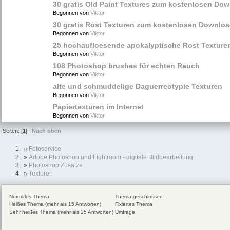
30 gratis Old Paint Textures zum kostenlosen Do
Begonnen von
Viktor
30 gratis Rost Texturen zum kostenlosen Downlo
Begonnen von
Viktor
25 hochaufloesende apokalyptische Rost Texture
Begonnen von
Viktor
108 Photoshop brushes für echten Rauch
Begonnen von
Viktor
alte und schmuddelige Daguerreotypie Texturen
Begonnen von
Viktor
Papiertexturen im Internet
Begonnen von
Viktor
Seiten: [
1
]
Nach oben
»
Fotoservice
»
Adobe Photoshop und Lightroom - digitale Bildbearbeitung
»
Photoshop Zusätze
»
Texturen
Normales Thema
Thema geschlossen
Heißes Thema (mehr als 15 Antworten)
Fixiertes Thema
Sehr heißes Thema (mehr als 25 Antworten)
Umfrage