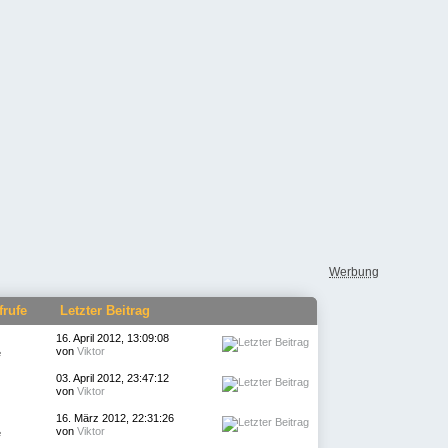
Werbung
frufe
Letzter Beitrag
16. April 2012, 13:09:08
von
Viktor
e
03. April 2012, 23:47:12
von
Viktor
16. März 2012, 22:31:26
von
Viktor
e