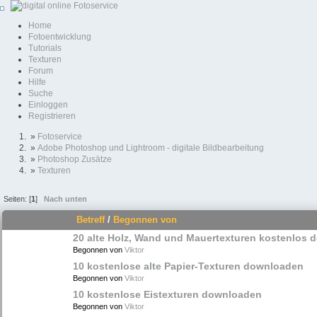
Home
Fotoentwicklung
Tutorials
Texturen
Forum
Hilfe
Suche
Einloggen
Registrieren
»
Fotoservice
»
Adobe Photoshop und Lightroom - digitale Bildbearbeitung
»
Photoshop Zusätze
»
Texturen
Seiten: [
1
]
Nach unten
Betreff
/
Begonnen von
20 alte Holz, Wand und Mauertexturen kostenlos
Begonnen von
Viktor
10 kostenlose alte Papier-Texturen downloaden
Begonnen von
Viktor
10 kostenlose Eistexturen downloaden
Begonnen von
Viktor