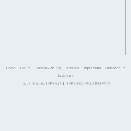
Home
Forum
Fotoentwicklung
Tutorials
Impressum
Datenschutz
Back to top
made in Berldoba
SMF 2.0.17
|
SMF © 2020
HTML5
RSS
WAP2