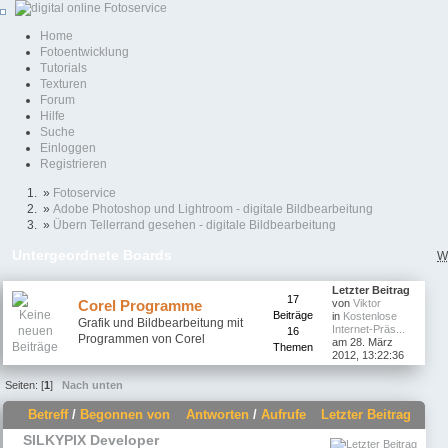
Home
Fotoentwicklung
Tutorials
Texturen
Forum
Hilfe
Suche
Einloggen
Registrieren
»
Fotoservice
»
Adobe Photoshop und Lightroom - digitale Bildbearbeitung
»
Übern Tellerrand gesehen - digitale Bildbearbeitung
Untergeordnete Boards
W
Letzter Beitrag
17
Corel Programme
von
Viktor
Beiträge
in
Kostenlose
Grafik und Bildbearbeitung mit
Internet-Präs...
16
Programmen von Corel
am 28. März
Themen
2012, 13:22:36
Seiten: [
1
]
Nach unten
Betreff
/
Begonnen von
Antworten
/
Aufrufe
Letzter Beitrag
SILKYPIX Developer