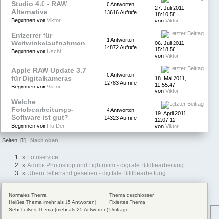
Studio 4.0 - RAW
0 Antworten
27. Juli 2011,
Alternative
13616 Aufrufe
18:10:58
Begonnen von
Viktor
von
Viktor
Entzerrer für
1 Antworten
Weitwinkelaufnahmen
06. Juli 2011,
14872 Aufrufe
15:18:56
Begonnen von
Uschi
von
Viktor
Apple RAW Update 3.7
0 Antworten
für Digitalkameras
18. Mai 2011,
12783 Aufrufe
11:55:47
Begonnen von
Viktor
von
Viktor
Welche
Fotobearbeitungs-
4 Antworten
19. April 2011,
Software ist gut?
14323 Aufrufe
12:07:12
Begonnen von
Flo Der
von
Viktor
Seiten: [
1
]
Nach oben
»
Fotoservice
»
Adobe Photoshop und Lightroom - digitale Bildbearbeitung
»
Übern Tellerrand gesehen - digitale Bildbearbeitung
Normales Thema
Thema geschlossen
Heißes Thema (mehr als 15 Antworten)
Fixiertes Thema
Sehr heißes Thema (mehr als 25 Antworten)
Umfrage