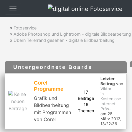
»
Fotoservice
»
Adobe Photoshop und Lightroom - digitale Bildbearbeitung
»
Übern Tellerrand gesehen - digitale Bildbearbeitung
Untergeordnete Boards
Letzter
Corel
Beitrag
von
Programme
Viktor
17
in
Grafik und
Beiträge
Kostenlose
Internet-
16
Bildbearbeitung
Präs...
Themen
mit Programmen
am 28.
von Corel
März 2012,
13:22:36