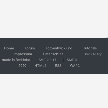
Home
Forum
Fotoentwicklung
Tutorials
Impressum
Datenschutz
Back to top
made in Berldoba
SMF 2.0.17
SMF ©
|
HTML5
RSS
WAP2
2020