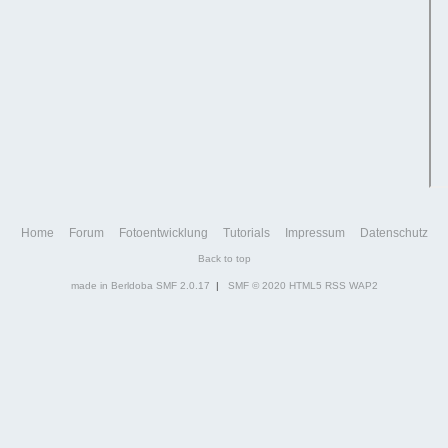
Home
Forum
Fotoentwicklung
Tutorials
Impressum
Datenschutz
Back to top
made in Berldoba
SMF 2.0.17
|
SMF © 2020
HTML5
RSS
WAP2