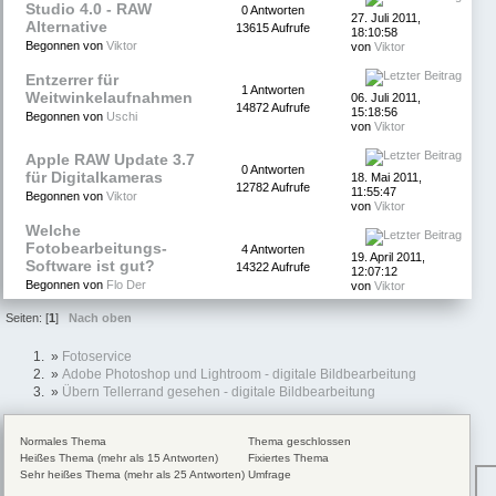
Studio 4.0 - RAW
0 Antworten
27. Juli 2011,
Alternative
13615 Aufrufe
18:10:58
Begonnen von
Viktor
von
Viktor
Entzerrer für
1 Antworten
Weitwinkelaufnahmen
06. Juli 2011,
14872 Aufrufe
15:18:56
Begonnen von
Uschi
von
Viktor
Apple RAW Update 3.7
0 Antworten
für Digitalkameras
18. Mai 2011,
12782 Aufrufe
11:55:47
Begonnen von
Viktor
von
Viktor
Welche
Fotobearbeitungs-
4 Antworten
19. April 2011,
Software ist gut?
14322 Aufrufe
12:07:12
Begonnen von
Flo Der
von
Viktor
Seiten: [
1
]
Nach oben
»
Fotoservice
»
Adobe Photoshop und Lightroom - digitale Bildbearbeitung
»
Übern Tellerrand gesehen - digitale Bildbearbeitung
Normales Thema
Thema geschlossen
Heißes Thema (mehr als 15 Antworten)
Fixiertes Thema
Sehr heißes Thema (mehr als 25 Antworten)
Umfrage