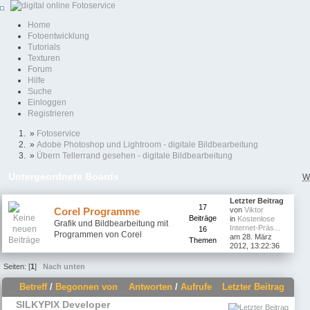
Home
Fotoentwicklung
Tutorials
Texturen
Forum
Hilfe
Suche
Einloggen
Registrieren
»
Fotoservice
»
Adobe Photoshop und Lightroom - digitale Bildbearbeitung
»
Übern Tellerrand gesehen - digitale Bildbearbeitung
Untergeordnete Boards
W
Letzter Beitrag
17
Corel Programme
von
Viktor
Beiträge
in
Kostenlose
Grafik und Bildbearbeitung mit
Internet-Präs...
16
Programmen von Corel
am 28. März
Themen
2012, 13:22:36
Seiten: [
1
]
Nach unten
Betreff
/
Begonnen von
Antworten
/
Aufrufe
Letzter Beitrag
SILKYPIX Developer