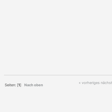
« vorheriges
nächst
Seiten: [
1
]
Nach oben