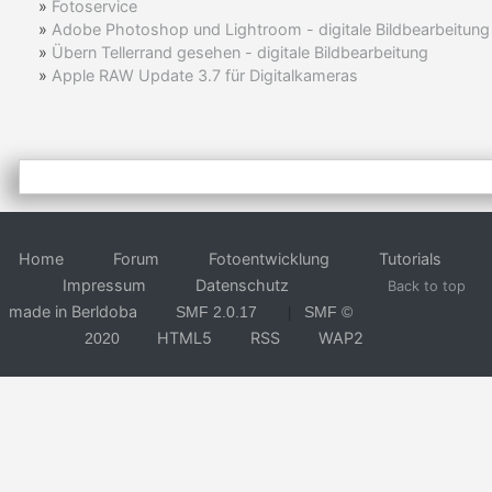
»
Fotoservice
»
Adobe Photoshop und Lightroom - digitale Bildbearbeitung
»
Übern Tellerrand gesehen - digitale Bildbearbeitung
»
Apple RAW Update 3.7 für Digitalkameras
Home
Forum
Fotoentwicklung
Tutorials
Impressum
Datenschutz
Back to top
made in Berldoba
SMF 2.0.17
SMF ©
|
HTML5
RSS
WAP2
2020