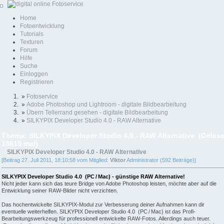
Home
Fotoentwicklung
Tutorials
Texturen
Forum
Hilfe
Suche
Einloggen
Registrieren
»
Fotoservice
»
Adobe Photoshop und Lightroom - digitale Bildbearbeitung
»
Übern Tellerrand gesehen - digitale Bildbearbeitung
»
SILKYPIX Developer Studio 4.0 - RAW Alternative
Thema: SILKYPIX Developer Studio 4.0 - RAW Alternative (Geles
13615 mal)
SILKYPIX Developer Studio 4.0 - RAW Alternative
[Beitrag 27. Juli 2011, 18:10:58 vom Mitglied:
Viktor
Administrator (592 Beiträge)]
SILKYPIX Developer Studio 4.0 (PC / Mac) - günstige RAW Alternative!
Nicht jeder kann sich das teure Bridge von Adobe Photoshop leisten, möchte aber auf die
Entwicklung seiner RAW-Bilder nicht verzichten.
Das hochentwickelte SILKYPIX-Modul zur Verbesserung deiner Aufnahmen kann dir
eventuelle weiterhelfen. SILKYPIX Developer Studio 4.0 (PC / Mac) ist das Profi-
Bearbeitungswerkzeug für professionell entwickelte RAW-Fotos. Allerdings auch teuer.