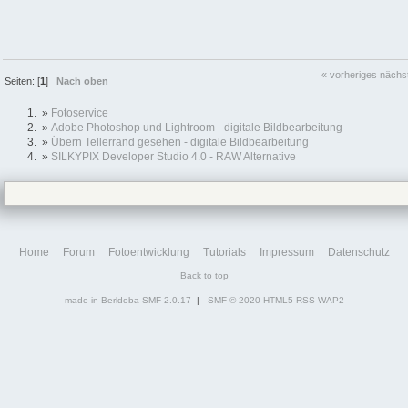
« vorheriges
nächs
Seiten: [
1
]
Nach oben
»
Fotoservice
»
Adobe Photoshop und Lightroom - digitale Bildbearbeitung
»
Übern Tellerrand gesehen - digitale Bildbearbeitung
»
SILKYPIX Developer Studio 4.0 - RAW Alternative
Home
Forum
Fotoentwicklung
Tutorials
Impressum
Datenschutz
Back to top
made in Berldoba
SMF 2.0.17
|
SMF © 2020
HTML5
RSS
WAP2