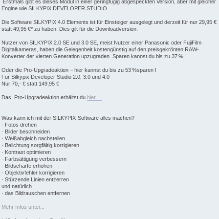
Erstmals gibt es dieses Modul in einer geringfügig abgespeckten Version, aber mit gleicher
Engine wie SILKYPIX DEVELOPER STUDIO.
Die Software SILKYPIX 4.0 Elements ist für Einsteiger ausgelegt und derzeit für nur 29,95 €
statt 49,95 €* zu haben. Dies gilt für die Downloadversion.
Nutzer von SILKYPIX 2.0 SE und 3.0 SE, meist Nutzer einer Panasonic oder FujiFilm
Digitalkameras, haben die Gelegenheit kostengünstig auf den preisgekrönten RAW-
Konverter der vierten Generation upzugraden. Sparen kannst du bis zu 37 % !
Oder die Pro-Upgradeaktion – hier kannst du bis zu 53 %sparen !
Für Silkypix Developer Studio 2.0, 3.0 und 4.0
Nur 70,- € statt 149,95 €
Das Pro-Upgradeaktion erhältst du
hier ...
Was kann ich mit der SILKYPIX-Software alles machen?
· Fotos drehen
· Bilder beschneiden
· Weißabgleich nachstellen
· Belichtung sorgfältig korrigieren
· Kontrast optimieren
· Farbsättigung verbessern
· Bildschärfe erhöhen
· Objektivfehler korrigieren
· Stürzende Linien entzerren
und natürlich
· das Bildrauschen entfernen
Mehr Infos unter...