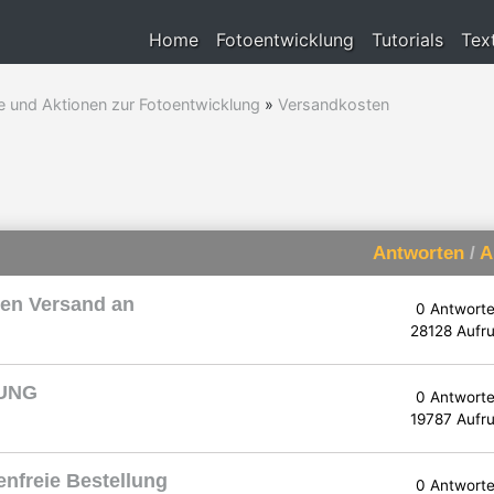
Home
Fotoentwicklung
Tutorials
Tex
e und Aktionen zur Fotoentwicklung
»
Versandkosten
Antworten
/
A
sen Versand an
0 Antwort
28128 Aufru
RUNG
0 Antwort
19787 Aufru
enfreie Bestellung
0 Antwort