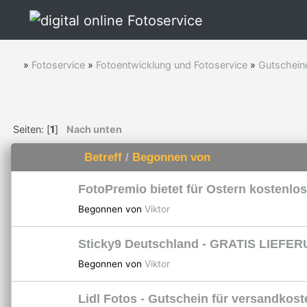
»
Fotoservice
»
Fotoentwicklung und Fotoservice
»
Gutschein
Seiten: [
1
]
Nach unten
Betreff
/
Begonnen von
FotoPremio bietet für Ostern kostenlo
Begonnen von
Viktor
Sticky9 Deutschland - GRATIS LIEFE
Begonnen von
Viktor
Lidl Fotos - Gutschein für versandkost