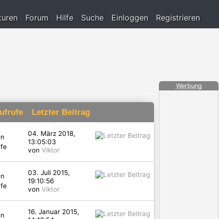
turen
Forum
Hilfe
Suche
Einloggen
Registrieren
Werbung
ufrufe
Letzter Beitrag
04. März 2018,
en
13:05:03
fe
von
Viktor
03. Juli 2015,
en
19:10:56
fe
von
Viktor
16. Januar 2015,
en