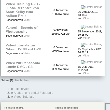
Video Training DVD -
"Foto-Rezepte" von
0 Antworten
Scott Kelby zum
06. Januar 2012,
13873 Aufrufe
13:18:43
halben Preis
von
Viktor
Begonnen von
Viktor
Yahoo! - Secrets of
0 Antworten
Photography
15. November 2011,
299602 Aufrufe
19:15:00
Begonnen von
Viktor
von
Viktor
Videotutorials zur
0 Antworten
Nikon D5100 auf DVD
15. September 2011,
43569 Aufrufe
14:52:12
Begonnen von
Viktor
von
Viktor
Video zur Panasonic
0 Antworten
Lumix DMC - G3
15. Juni 2011,
33969 Aufrufe
11:22:28
Begonnen von
Viktor
von
Viktor
Seiten: [
1
]
Nach oben
»
Fotoservice
»
Analog- und digital Fotografie
»
Video-Tutorials
Normales Thema
Thema geschlossen