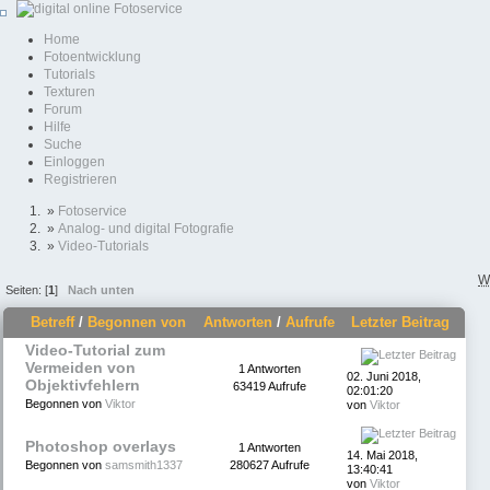
Home
Fotoentwicklung
Tutorials
Texturen
Forum
Hilfe
Suche
Einloggen
Registrieren
»
Fotoservice
»
Analog- und digital Fotografie
»
Video-Tutorials
W
Seiten: [
1
]
Nach unten
Betreff
/
Begonnen von
Antworten
/
Aufrufe
Letzter Beitrag
Video-Tutorial zum
Vermeiden von
1 Antworten
02. Juni 2018,
Objektivfehlern
63419 Aufrufe
02:01:20
Begonnen von
Viktor
von
Viktor
Photoshop overlays
1 Antworten
14. Mai 2018,
Begonnen von
samsmith1337
280627 Aufrufe
13:40:41
von
Viktor