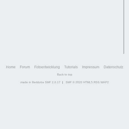
Home
Forum
Fotoentwicklung
Tutorials
Impressum
Datenschutz
Back to top
made in Berldoba
SMF 2.0.17
|
SMF © 2020
HTML5
RSS
WAP2