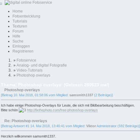
Home
Fotoentwicklung
Tutorials
Texturen
Forum
Hilfe
Suche
Einloggen
Registrieren
»
Fotoservice
»
Analog- und digital Fotografie
»
Video-Tutorials
»
Photoshop overlays
Thema: Photoshop overlays (Gelesen 280623 mal)
Photoshop overlays
[Beitrag 10. Mai 2018, 01:58:06 vom Mitglied:
samsmith1337
(2 Beiträge)]
Ich habe einige Photoshop-Overlays für Leute, die sich mit Bildbearbeitung beschäftigen.
Bitte schön
http://fixthephoto.com/free-photoshop-overlays
Re: Photoshop overlays
[Beitrag Antwort #1 14. Mai 2018, 13:40:41 vom Mitglied:
Viktor
Administrator (592 Beiträge)]
Herzlich willkommen samsmith1337.