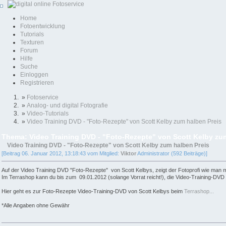
Home
Fotoentwicklung
Tutorials
Texturen
Forum
Hilfe
Suche
Einloggen
Registrieren
»
Fotoservice
»
Analog- und digital Fotografie
»
Video-Tutorials
»
Video Training DVD - "Foto-Rezepte" von Scott Kelby zum halben Preis
Thema: Video Training DVD - "Foto-Rezepte" von Scott Kelby zu
Video Training DVD - "Foto-Rezepte" von Scott Kelby zum halben Preis
[Beitrag 06. Januar 2012, 13:18:43 vom Mitglied:
Viktor
Administrator (592 Beiträge)]
Auf der Video Training DVD "Foto-Rezepte" von Scott Kelbys, zeigt der Fotoprofi wie man mit 
Im Terrashop kann du bis zum 09.01.2012 (solange Vorrat reicht!), die Video-Training-DVD 
Hier geht es zur Foto-Rezepte Video-Training-DVD von Scott Kelbys beim
Terrashop...
*Alle Angaben ohne Gewähr