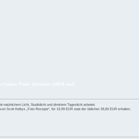
m halben Preis (Gelesen 13878 mal)
natürlichem Licht, Studiolicht und direktem Tageslicht arbeitet.
von Scott Kelbys „Foto-Rezepte“, für 19,99 EUR statt der üblichen 39,80 EUR erhalten.