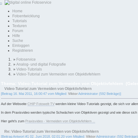
Home
Fotoentwicklung
Tutorials
Texturen
Forum
Hilfe
Suche
Einloggen
Registrieren
»
Fotoservice
»
Analog- und digital Fotografie
»
Video-Tutorials
»
Video-Tutorial zum Vermeiden von Objektivfehlern
Thema: Video-Tutorial zum Vermeiden von Objektivfehlern (Gele
Video-Tutorial zum Vermeiden von Objektivfehlern
[Beitrag 16. Mai 2011, 16:00:47 vom Mitglied:
Viktor
Administrator (592 Beiträge)]
Auf der Webseite
CHIP Fotowelt-TV
werden kleine Video-Tutorials gezeigt, die sich vor alle
In dem Praxisvideo werden typische Schwächen von Objektiven gezeigt und wie diese sich 
Hier geht’s zum
Praxisvideo - Vermeiden von Objektivfehlern ...
Re: Video-Tutorial zum Vermeiden von Objektivfehlern
[Beitrag Antwort #1 02. Juni 2018, 02:01:20 vom Mitglied:
Viktor
Administrator (592 Beiträge)