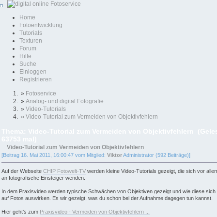
Home
Fotoentwicklung
Tutorials
Texturen
Forum
Hilfe
Suche
Einloggen
Registrieren
»
Fotoservice
»
Analog- und digital Fotografie
»
Video-Tutorials
»
Video-Tutorial zum Vermeiden von Objektivfehlern
Thema: Video-Tutorial zum Vermeiden von Objektivfehlern (Gele
63753 mal)
Video-Tutorial zum Vermeiden von Objektivfehlern
[Beitrag 16. Mai 2011, 16:00:47 vom Mitglied:
Viktor
Administrator (592 Beiträge)]
Auf der Webseite
CHIP Fotowelt-TV
werden kleine Video-Tutorials gezeigt, die sich vor alle
an fotografische Einsteiger wenden.
In dem Praxisvideo werden typische Schwächen von Objektiven gezeigt und wie diese sich
auf Fotos auswirken. Es wir gezeigt, was du schon bei der Aufnahme dagegen tun kannst.
Hier geht’s zum
Praxisvideo - Vermeiden von Objektivfehlern ...