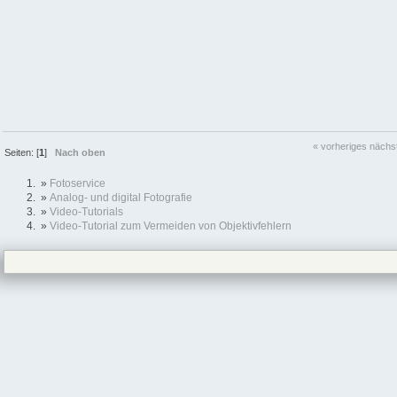
« vorheriges
nächs
Seiten: [
1
]
Nach oben
»
Fotoservice
»
Analog- und digital Fotografie
»
Video-Tutorials
»
Video-Tutorial zum Vermeiden von Objektivfehlern