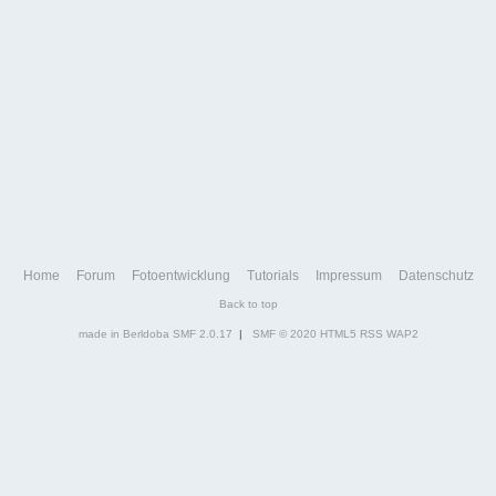
Home
Forum
Fotoentwicklung
Tutorials
Impressum
Datenschutz
Back to top
made in Berldoba
SMF 2.0.17
|
SMF © 2020
HTML5
RSS
WAP2