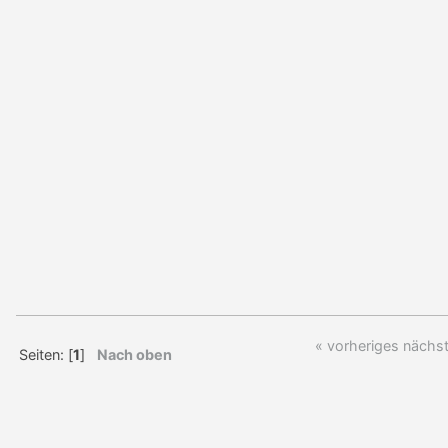
« vorheriges
nächst
Seiten: [
1
]
Nach oben