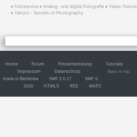
»
Fotoservice
»
Analog- und digital Fotografie
»
Video-Tutoria
»
Yahoo! - Secrets of Photography
Home
Forum
Fotoentwicklung
Tutorials
Impressum
Datenschutz
Back to top
made in Berldoba
SMF 2.0.17
SMF ©
|
HTML5
RSS
WAP2
2020