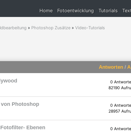
Home
Fotoentwicklung
Tutorials
Tex
ldbearbeitung
»
Photoshop Zusätze
»
Video-Tutorials
Antworten
/
A
llywood
0 Antwort
82190 Aufru
g von Photoshop
0 Antwort
28957 Aufr
Fotofilter- Ebenen
0 Antwort