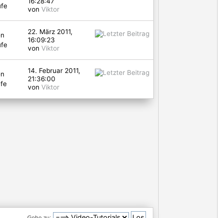
16:28:47
ufe
von
Viktor
22. März 2011,
en
16:09:23
ufe
von
Viktor
14. Februar 2011,
en
21:36:00
fe
von
Viktor