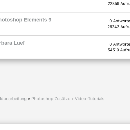
22859 Aufr
Photoshop Elements 9
0 Antwort
26242 Aufr
rbara Luef
0 Antwort
54519 Aufru
ldbearbeitung
»
Photoshop Zusätze
»
Video-Tutorials