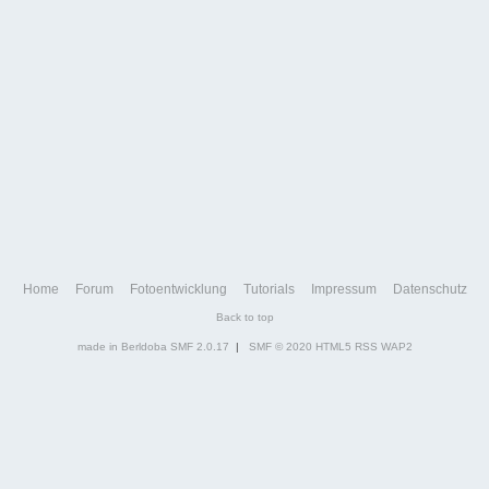
Home
Forum
Fotoentwicklung
Tutorials
Impressum
Datenschutz
Back to top
made in Berldoba
SMF 2.0.17
|
SMF © 2020
HTML5
RSS
WAP2