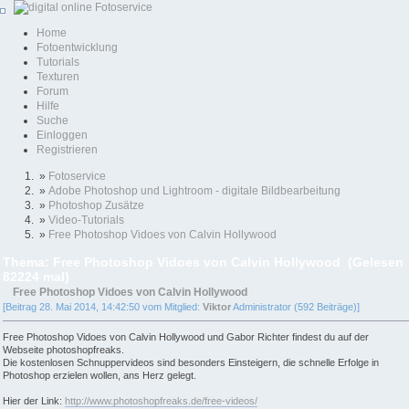
Home
Fotoentwicklung
Tutorials
Texturen
Forum
Hilfe
Suche
Einloggen
Registrieren
»
Fotoservice
»
Adobe Photoshop und Lightroom - digitale Bildbearbeitung
»
Photoshop Zusätze
»
Video-Tutorials
»
Free Photoshop Vidoes von Calvin Hollywood
Thema: Free Photoshop Vidoes von Calvin Hollywood (Gelesen
82224 mal)
Free Photoshop Vidoes von Calvin Hollywood
[Beitrag 28. Mai 2014, 14:42:50 vom Mitglied:
Viktor
Administrator (592 Beiträge)]
Free Photoshop Vidoes von Calvin Hollywood und Gabor Richter findest du auf der
Webseite photoshopfreaks.
Die kostenlosen Schnuppervideos sind besonders Einsteigern, die schnelle Erfolge in
Photoshop erzielen wollen, ans Herz gelegt.
Hier der Link:
http://www.photoshopfreaks.de/free-videos/