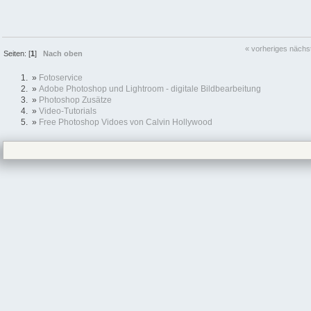
« vorheriges
nächs
Seiten: [
1
]
Nach oben
»
Fotoservice
»
Adobe Photoshop und Lightroom - digitale Bildbearbeitung
»
Photoshop Zusätze
»
Video-Tutorials
»
Free Photoshop Vidoes von Calvin Hollywood