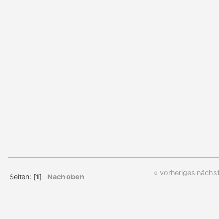
« vorheriges
nächst
Seiten: [
1
]
Nach oben