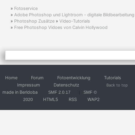
»
Fotoservice
»
Adobe Photoshop und Lightroom - digitale Bildbearbeitung
»
Photoshop Zusätze
»
Video-Tutorials
»
Free Photoshop Vidoes von Calvin Hollywood
Home
Forum
Fotoentwicklung
Tutorials
Impressum
Datenschutz
Back to top
made in Berldoba
SMF 2.0.17
SMF ©
|
HTML5
RSS
WAP2
2020