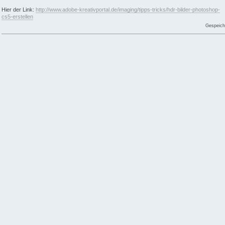
Hier der Link:
http://www.adobe-kreativportal.de/imaging/tipps-tricks/hdr-bilder-photoshop-
cs5-erstellen
Gespeich