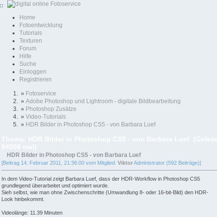
Home
Fotoentwicklung
Tutorials
Texturen
Forum
Hilfe
Suche
Einloggen
Registrieren
»
Fotoservice
»
Adobe Photoshop und Lightroom - digitale Bildbearbeitung
»
Photoshop Zusätze
»
Video-Tutorials
»
HDR Bilder in Photoshop CS5 - von Barbara Luef
Thema: HDR Bilder in Photoshop CS5 - von Barbara Luef (Geles
54508 mal)
HDR Bilder in Photoshop CS5 - von Barbara Luef
[Beitrag 14. Februar 2011, 21:36:00 vom Mitglied:
Viktor
Administrator (592 Beiträge)]
In dem Video-Tutorial zeigt Barbara Luef, dass der HDR-Workflow in Photoshop CS5
grundlegend überarbeitet und optimiert wurde.
Sieh selbst, wie man ohne Zwischenschritte (Umwandlung 8- oder 16-bit-Bild) den HDR-
Look hinbekommt.
Videolänge: 11.39 Minuten