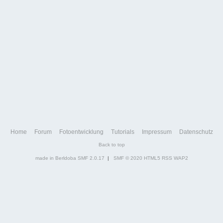
Home
Forum
Fotoentwicklung
Tutorials
Impressum
Datenschutz
Back to top
made in Berldoba
SMF 2.0.17
|
SMF © 2020
HTML5
RSS
WAP2