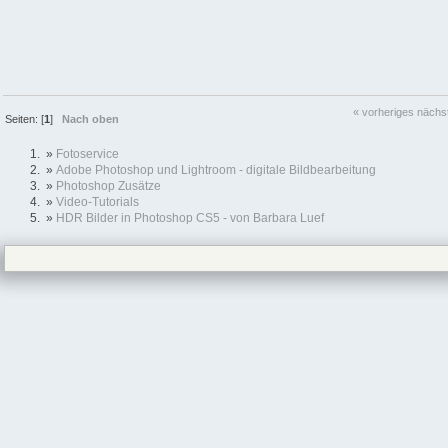
« vorheriges
nächs
Seiten: [
1
]
Nach oben
»
Fotoservice
»
Adobe Photoshop und Lightroom - digitale Bildbearbeitung
»
Photoshop Zusätze
»
Video-Tutorials
»
HDR Bilder in Photoshop CS5 - von Barbara Luef