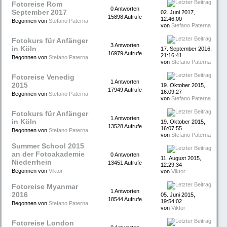
Fotoreise Rom
0 Antworten
September 2017
02. Juni 2017,
15898 Aufrufe
12:46:00
Begonnen von
Stefano Paterna
von
Stefano Paterna
Fotokurs für Anfänger
3 Antworten
in Köln
17. September 2016,
16979 Aufrufe
21:16:41
Begonnen von
Stefano Paterna
von
Stefano Paterna
Fotoreise Venedig
1 Antworten
2015
19. Oktober 2015,
17949 Aufrufe
16:09:27
Begonnen von
Stefano Paterna
von
Stefano Paterna
Fotokurs für Anfänger
1 Antworten
in Köln
19. Oktober 2015,
13528 Aufrufe
16:07:55
Begonnen von
Stefano Paterna
von
Stefano Paterna
Summer School 2015
an der Fotoakademie
0 Antworten
11. August 2015,
Niederrhein
13451 Aufrufe
12:29:34
Begonnen von
Viktor
von
Viktor
Fotoreise Myanmar
1 Antworten
2016
05. Juni 2015,
18544 Aufrufe
19:54:02
Begonnen von
Stefano Paterna
von
Viktor
Fotoreise London