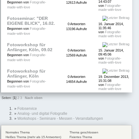
14:43:07
Begonnen von
Fotografie-
12613 Aufrufe
von
Fotografie-
made-with-love
made-with-love
Fotoseminar: "DER
EIGENE BLICK", 16.02.
0 Antworten
16. Januar 2014,
11:35:46
Begonnen von
Fotografie-
13196 Aufrufe
von
Fotografie-
made-with-love
made-with-love
Fotoworkshop für
Anfänger, Köln, 09.02
0 Antworten
15. Januar 2014,
09:45:06
Begonnen von
Fotografie-
12569 Aufrufe
von
Fotografie-
made-with-love
made-with-love
Fotoworkshop für
Anfänger, Köln
0 Antworten
19. Dezember 2013,
15:31:08
Begonnen von
Fotografie-
14654 Aufrufe
von
Fotografie-
made-with-love
made-with-love
Seiten: [
1
]
2
3
Nach oben
»
Fotoservice
»
Analog- und digital Fotografie
»
Workshops - Seminare - Messen - Veranstaltungen
Normales Thema
Thema geschlossen
Heißes Thema (mehr als 15 Antworten)
Fixiertes Thema