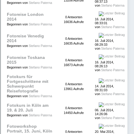
13206 Aufrufe
08:37:13
Begonnen von
Stefano Paterna
von
Stefano Paterna
Fotoreise London
0 Antworten
2014
16. Juli 2014,
16636 Aufrufe
08:33:01
Begonnen von
Stefano Paterna
von
Stefano Paterna
Fotoreise Venedig
0 Antworten
2014
16. Juli 2014,
16635 Aufrufe
08:29:33
Begonnen von
Stefano Paterna
von
Stefano Paterna
Fotoreise Toskana
0 Antworten
2015
16. Juli 2014,
16873 Aufrufe
08:26:13
Begonnen von
Stefano Paterna
von
Stefano Paterna
Fotokurs für
Fortgeschrittene mit
0 Antworten
Schwerpunkt
14. Juli 2014,
13961 Aufrufe
09:31:03
Reisefotografie
von
Stefano Paterna
Begonnen von
Stefano Paterna
Fotokurs in Köln am
0 Antworten
19. & 20. Juli
06. Juli 2014,
14450 Aufrufe
14:26:06
Begonnen von
Stefano Paterna
von
Stefano Paterna
Fotoworkshop
Portrait, 15. Juni, Köln
0 Antworten
20. Mai 2014,