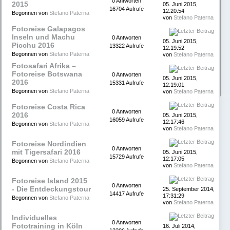
0 Antworten
2015
05. Juni 2015,
16704 Aufrufe
12:20:54
Begonnen von
Stefano Paterna
von
Stefano Paterna
Fotoreise Galapagos
Inseln und Machu
0 Antworten
05. Juni 2015,
Picchu 2016
13322 Aufrufe
12:19:52
Begonnen von
Stefano Paterna
von
Stefano Paterna
Fotosafari Afrika –
Fotoreise Botswana
0 Antworten
05. Juni 2015,
2016
15331 Aufrufe
12:19:01
Begonnen von
Stefano Paterna
von
Stefano Paterna
Fotoreise Costa Rica
0 Antworten
2016
05. Juni 2015,
16059 Aufrufe
12:17:46
Begonnen von
Stefano Paterna
von
Stefano Paterna
Fotoreise Nordindien
0 Antworten
mit Tigersafari 2016
05. Juni 2015,
15729 Aufrufe
12:17:05
Begonnen von
Stefano Paterna
von
Stefano Paterna
Fotoreise Island 2015
0 Antworten
- Die Entdeckungstour
25. September 2014,
14417 Aufrufe
17:31:29
Begonnen von
Stefano Paterna
von
Stefano Paterna
Individuelles
0 Antworten
Fototraining in Köln
16. Juli 2014,