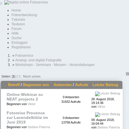
Home
Fotoentwicklung
Tutorials
Texturen
Forum
Hilfe
Suche
Einloggen
Registrieren
»
Fotoservice
»
Analog- und digital Fotografie
»
Workshops - Seminare - Messen - Veranstaltungen
W
Seiten: [
1
]
2
3
Nach unten
Betreff
/
Begonnen von
Antworten
/
Aufrufe
Letzter Beitrag
Online-Webinar zu
0 Antworten
NEAT projects 2
28. August 2018,
31932 Aufrufe
19:14:36
Begonnen von
Viktor
von
Viktor
Fotoreise Provence
zur Lavendelblüte im
0 Antworten
09. August 2018,
Juni 2019
13758 Aufrufe
16:04:44
Begonnen von
Stefano Paterna
von
Stefano Paterna