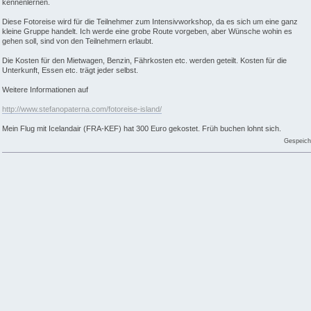
kennenlernen.
Diese Fotoreise wird für die Teilnehmer zum Intensivworkshop, da es sich um eine ganz
kleine Gruppe handelt. Ich werde eine grobe Route vorgeben, aber Wünsche wohin es
gehen soll, sind von den Teilnehmern erlaubt.
Die Kosten für den Mietwagen, Benzin, Fährkosten etc. werden geteilt. Kosten für die
Unterkunft, Essen etc. trägt jeder selbst.
Weitere Informationen auf
http://www.stefanopaterna.com/fotoreise-island/
Mein Flug mit Icelandair (FRA-KEF) hat 300 Euro gekostet. Früh buchen lohnt sich.
Gespeich