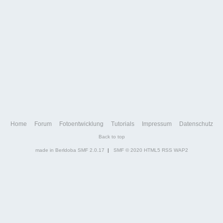
Home
Forum
Fotoentwicklung
Tutorials
Impressum
Datenschutz
Back to top
made in Berldoba
SMF 2.0.17
|
SMF © 2020
HTML5
RSS
WAP2