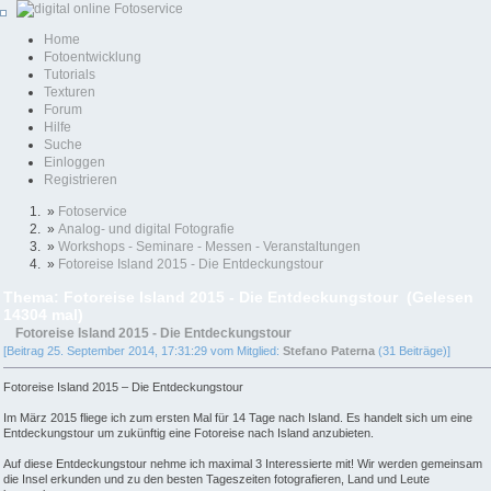
Home
Fotoentwicklung
Tutorials
Texturen
Forum
Hilfe
Suche
Einloggen
Registrieren
»
Fotoservice
»
Analog- und digital Fotografie
»
Workshops - Seminare - Messen - Veranstaltungen
»
Fotoreise Island 2015 - Die Entdeckungstour
Thema: Fotoreise Island 2015 - Die Entdeckungstour (Gelesen
14304 mal)
Fotoreise Island 2015 - Die Entdeckungstour
[Beitrag 25. September 2014, 17:31:29 vom Mitglied:
Stefano Paterna
(31 Beiträge)]
Fotoreise Island 2015 – Die Entdeckungstour
Im März 2015 fliege ich zum ersten Mal für 14 Tage nach Island. Es handelt sich um eine
Entdeckungstour um zukünftig eine Fotoreise nach Island anzubieten.
Auf diese Entdeckungstour nehme ich maximal 3 Interessierte mit! Wir werden gemeinsam
die Insel erkunden und zu den besten Tageszeiten fotografieren, Land und Leute