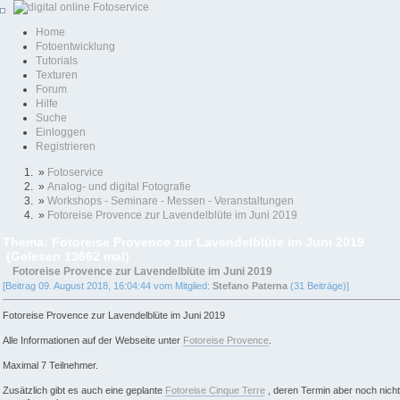
Home
Fotoentwicklung
Tutorials
Texturen
Forum
Hilfe
Suche
Einloggen
Registrieren
»
Fotoservice
»
Analog- und digital Fotografie
»
Workshops - Seminare - Messen - Veranstaltungen
»
Fotoreise Provence zur Lavendelblüte im Juni 2019
Thema: Fotoreise Provence zur Lavendelblüte im Juni 2019
(Gelesen 13662 mal)
Fotoreise Provence zur Lavendelblüte im Juni 2019
[Beitrag 09. August 2018, 16:04:44 vom Mitglied:
Stefano Paterna
(31 Beiträge)]
Fotoreise Provence zur Lavendelblüte im Juni 2019
Alle Informationen auf der Webseite unter
Fotoreise Provence
.
Maximal 7 Teilnehmer.
Zusätzlich gibt es auch eine geplante
Fotoreise Cinque Terre
, deren Termin aber noch nicht