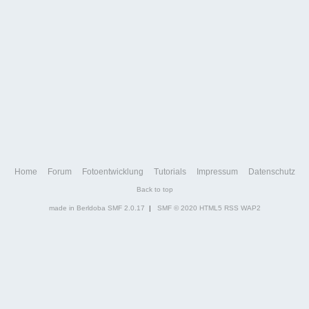
Home
Forum
Fotoentwicklung
Tutorials
Impressum
Datenschutz
Back to top
made in Berldoba
SMF 2.0.17
|
SMF © 2020
HTML5
RSS
WAP2