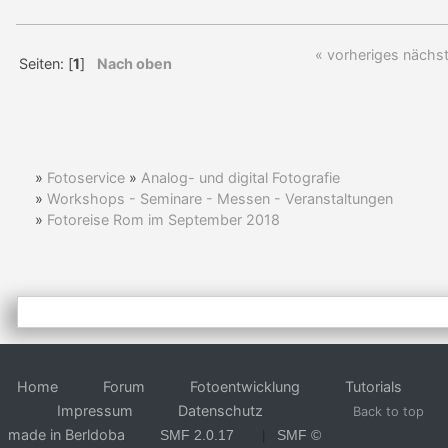
« vorheriges
nächst
Seiten: [
1
]
Nach oben
»
Fotoservice
»
Analog- und digital Fotografie
»
Workshops - Seminare - Messen - Veranstaltungen
»
Fotoreise Rom im September 2018
Home
Forum
Fotoentwicklung
Tutorials
Impressum
Datenschutz
Back to top
made in Berldoba
SMF 2.0.17
SMF ©
|