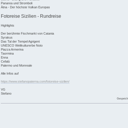
Panarea und Stromboli
Ätna - Der höchste Vulkan Europas
Fotoreise Sizilien - Rundreise
Highlights
Der berühmte Fischmarkt von Catania
Syrakus
Das Tal der Tempel Agrigent
UNESCO Weltkulturerbe Noto
Piazza Armerina
Taormina
Enna
Cefalù
Palermo und Monreale
Alle Infos auf
https://www.stefanopaterna.com/fotoreise-sizilien/
VG
Stefano
Gespeich