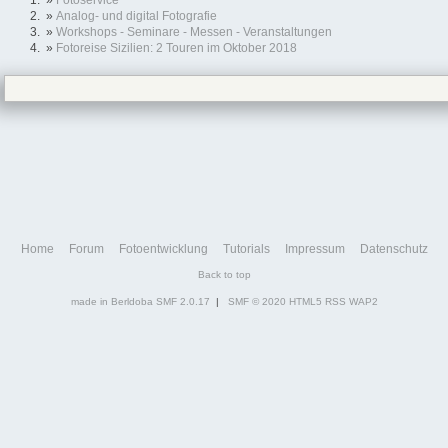
»
Fotoservice
»
Analog- und digital Fotografie
»
Workshops - Seminare - Messen - Veranstaltungen
»
Fotoreise Sizilien: 2 Touren im Oktober 2018
Home
Forum
Fotoentwicklung
Tutorials
Impressum
Datenschutz
Back to top
made in Berldoba
SMF 2.0.17
|
SMF © 2020
HTML5
RSS
WAP2