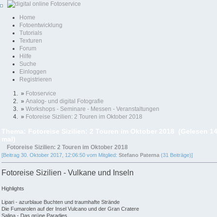
Home
Fotoentwicklung
Tutorials
Texturen
Forum
Hilfe
Suche
Einloggen
Registrieren
»
Fotoservice
»
Analog- und digital Fotografie
»
Workshops - Seminare - Messen - Veranstaltungen
»
Fotoreise Sizilien: 2 Touren im Oktober 2018
Thema: Fotoreise Sizilien: 2 Touren im Oktober 2018 (Gelesen 1
mal)
Fotoreise Sizilien: 2 Touren im Oktober 2018
[Beitrag 30. Oktober 2017, 12:06:50 vom Mitglied:
Stefano Paterna
(31 Beiträge)]
Fotoreise Sizilien - Vulkane und Inseln
Highlights
Lipari - azurblaue Buchten und traumhafte Strände
Die Fumarolen auf der Insel Vulcano und der Gran Cratere
Salina - Das grüne Paradies