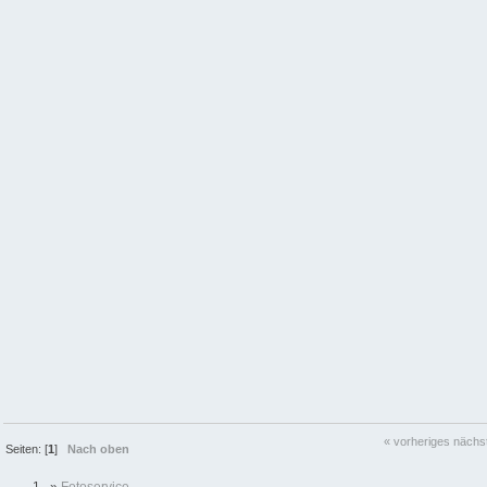
« vorheriges
nächs
Seiten: [
1
]
Nach oben