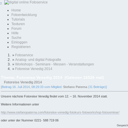
Home
Fotoentwicklung
Tutorials
Texturen
Forum
Hilfe
Suche
Einloggen
Registrieren
»
Fotoservice
»
Analog- und digital Fotografie
»
Workshops - Seminare - Messen - Veranstaltungen
»
Fotoreise Venedig 2014
Thema: Fotoreise Venedig 2014 (Gelesen 16526 mal)
Fotoreise Venedig 2014
[Beitrag 16. Juli 2014, 08:29:33 vom Mitglied:
Stefano Paterna
(31 Beiträge)]
Unsere nächste Fotoreise Venedig findet vom 12. – 16. November 2014 statt.
Weitere Informationen unter
http://www.stefanopaterna.com/fotoreise-venedig-fotokurs-fotoworkshop-fotoseminar/
oder unter der Nummer 0221- 588 719 06
Gespeich