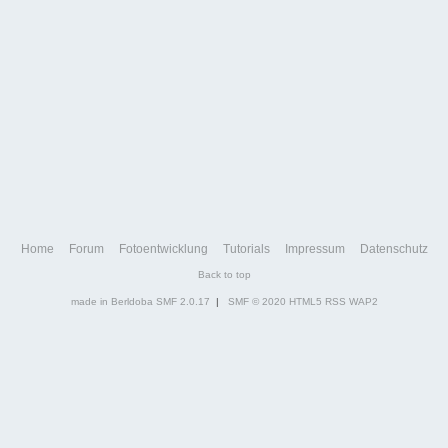
Home
Forum
Fotoentwicklung
Tutorials
Impressum
Datenschutz
Back to top
made in Berldoba
SMF 2.0.17
|
SMF © 2020
HTML5
RSS
WAP2