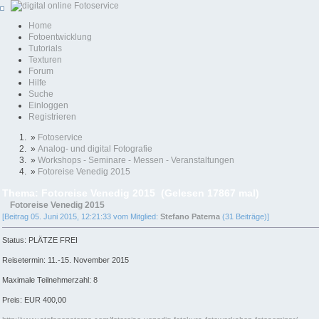
Home
Fotoentwicklung
Tutorials
Texturen
Forum
Hilfe
Suche
Einloggen
Registrieren
»
Fotoservice
»
Analog- und digital Fotografie
»
Workshops - Seminare - Messen - Veranstaltungen
»
Fotoreise Venedig 2015
Thema: Fotoreise Venedig 2015 (Gelesen 17867 mal)
Fotoreise Venedig 2015
[Beitrag 05. Juni 2015, 12:21:33 vom Mitglied:
Stefano Paterna
(31 Beiträge)]
Status: PLÄTZE FREI
Reisetermin: 11.-15. November 2015
Maximale Teilnehmerzahl: 8
Preis: EUR 400,00