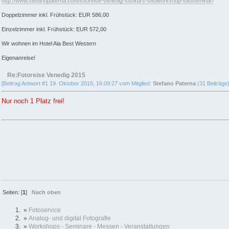
http://www.stefanopaterna.com/fotoreise-venedig-fotokurs-fotoworkshop-fotoseminar/
Doppelzimmer inkl. Frühstück: EUR 586,00
Einzelzimmer inkl. Frühstück: EUR 572,00
Wir wohnen im Hotel Ala Best Western
Eigenanreise!
Re:Fotoreise Venedig 2015
[Beitrag Antwort #1 19. Oktober 2015, 16:09:27 vom Mitglied:
Stefano Paterna
(31 Beiträge)
Nur noch 1 Platz frei!
Seiten: [
1
]
Nach oben
»
Fotoservice
»
Analog- und digital Fotografie
»
Workshops - Seminare - Messen - Veranstaltungen