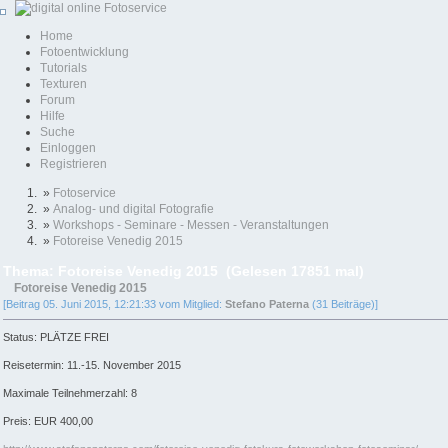
Home
Fotoentwicklung
Tutorials
Texturen
Forum
Hilfe
Suche
Einloggen
Registrieren
»
Fotoservice
»
Analog- und digital Fotografie
»
Workshops - Seminare - Messen - Veranstaltungen
»
Fotoreise Venedig 2015
Thema: Fotoreise Venedig 2015 (Gelesen 17851 mal)
Fotoreise Venedig 2015
[Beitrag 05. Juni 2015, 12:21:33 vom Mitglied:
Stefano Paterna
(31 Beiträge)]
Status: PLÄTZE FREI
Reisetermin: 11.-15. November 2015
Maximale Teilnehmerzahl: 8
Preis: EUR 400,00