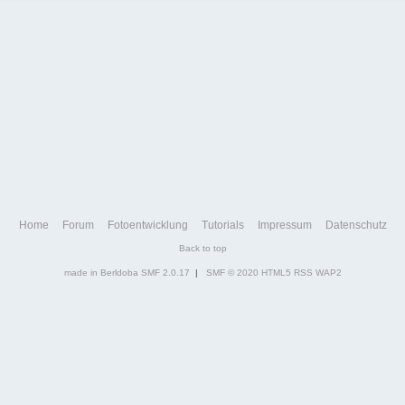
Home
Forum
Fotoentwicklung
Tutorials
Impressum
Datenschutz
Back to top
made in Berldoba
SMF 2.0.17
|
SMF © 2020
HTML5
RSS
WAP2