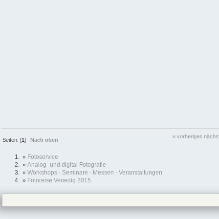
« vorheriges
nächs
Seiten: [
1
]
Nach oben
»
Fotoservice
»
Analog- und digital Fotografie
»
Workshops - Seminare - Messen - Veranstaltungen
»
Fotoreise Venedig 2015