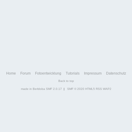
Home
Forum
Fotoentwicklung
Tutorials
Impressum
Datenschutz
Back to top
made in Berldoba
SMF 2.0.17
|
SMF © 2020
HTML5
RSS
WAP2