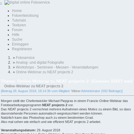
Home
Fotoentwicklung
Tutorials
Texturen
Forum
Hilfe
Suche
Einloggen
Registrieren
»
Fotoservice
»
Analog- und digital Fotografie
»
Workshops - Seminare - Messen - Veranstaltungen
»
Online-Webinar zu NEAT projects 2
Thema: Online-Webinar zu NEAT projects 2 (Gelesen 31527 mal)
Online-Webinar zu NEAT projects 2
[Beitrag 28. August 2018, 19:14:36 vom Mitglied:
Viktor
Administrator (592 Beiträge)]
Morgen stellt der Chefentwickler Michael Piepgras in einem Franzis-Online-Webinar das
Fotobearbeitungsprogramm
NEAT projects 2
vor.
Das NEAT projects 2 verrechnet mehrere Aufnahmen eines Motivs zu einem Bild, so dass
davorstehende Personen automatisch wegretuschiert werden können.
Natürlich kann das Photoshop auch zu einem bestimmten Grad.
Also mal sehen wie einfach und wie effizient NEAT projects 2 arbeitet.
Veranstaltungsdatum:
29. August 2018