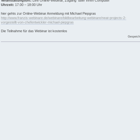
Veranstaltungsort:
Live Online-Webinar, Zugang über Ihren Computer
Uhrzeit:
17.00 – 18:00 Uhr
hier gehts zur Online-Webinar Anmeldung mit Michael Piepgras
http://www.franzis-webinare.de/webinare/bildbearbeitung-webinare/neat-projects-2-
vorgestellt-von-chefentwickler-michael-piepgras
Die Teilnahme für das Webinar ist kostenlos
Gespeich