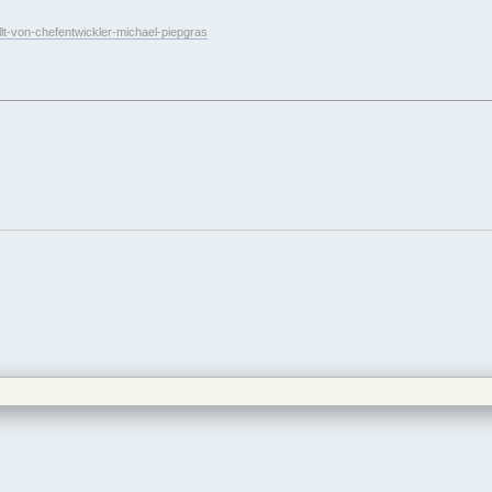
llt-von-chefentwickler-michael-piepgras