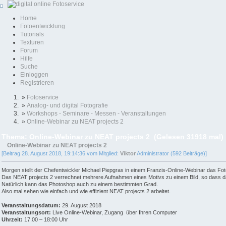
Home
Fotoentwicklung
Tutorials
Texturen
Forum
Hilfe
Suche
Einloggen
Registrieren
»
Fotoservice
»
Analog- und digital Fotografie
»
Workshops - Seminare - Messen - Veranstaltungen
»
Online-Webinar zu NEAT projects 2
Thema: Online-Webinar zu NEAT projects 2 (Gelesen 31918 mal)
Online-Webinar zu NEAT projects 2
[Beitrag 28. August 2018, 19:14:36 vom Mitglied:
Viktor
Administrator (592 Beiträge)]
Morgen stellt der Chefentwickler Michael Piepgras in einem Franzis-Online-Webinar das 
Das NEAT projects 2 verrechnet mehrere Aufnahmen eines Motivs zu einem Bild, so dass 
Natürlich kann das Photoshop auch zu einem bestimmten Grad.
Also mal sehen wie einfach und wie effizient NEAT projects 2 arbeitet.
Veranstaltungsdatum:
29. August 2018
Veranstaltungsort:
Live Online-Webinar, Zugang über Ihren Computer
Uhrzeit:
17.00 – 18:00 Uhr