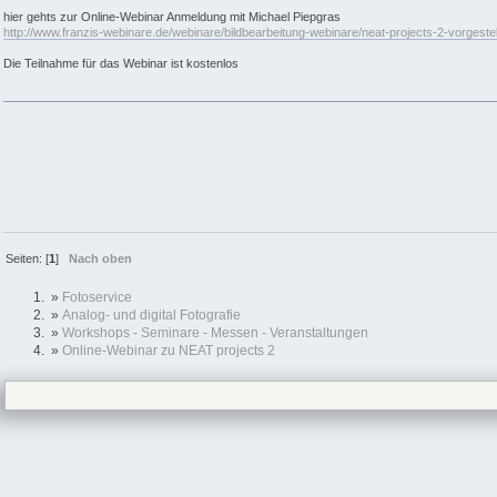
hier gehts zur Online-Webinar Anmeldung mit Michael Piepgras
http://www.franzis-webinare.de/webinare/bildbearbeitung-webinare/neat-projects-2-vorgeste
Die Teilnahme für das Webinar ist kostenlos
Seiten: [
1
]
Nach oben
»
Fotoservice
»
Analog- und digital Fotografie
»
Workshops - Seminare - Messen - Veranstaltungen
»
Online-Webinar zu NEAT projects 2