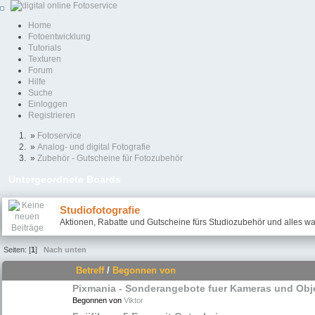
Home
Fotoentwicklung
Tutorials
Texturen
Forum
Hilfe
Suche
Einloggen
Registrieren
»
Fotoservice
»
Analog- und digital Fotografie
»
Zubehör - Gutscheine für Fotozubehör
Untergeordnete Boards
Studiofotografie
Aktionen, Rabatte und Gutscheine fürs Studiozubehör und alles was
Seiten: [
1
]
Nach unten
Betreff
/
Begonnen von
Pixmania - Sonderangebote fuer Kameras und Obj
Begonnen von
Viktor