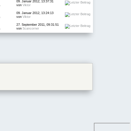
09. Januar 2012, 13:37:31
von
Viktor
e
09. Januar 2012, 13:24:13
von
Viktor
e
27. September 2011, 09:31:51
von
Scancorner
e