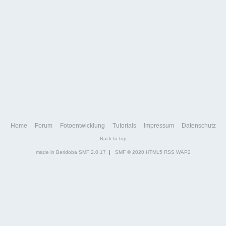
Home
Forum
Fotoentwicklung
Tutorials
Impressum
Datenschutz
Back to top
made in Berldoba
SMF 2.0.17
|
SMF © 2020
HTML5
RSS
WAP2