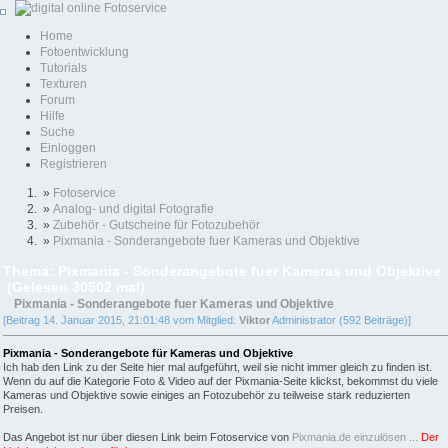
Home
Fotoentwicklung
Tutorials
Texturen
Forum
Hilfe
Suche
Einloggen
Registrieren
»
Fotoservice
»
Analog- und digital Fotografie
»
Zubehör - Gutscheine für Fotozubehör
»
Pixmania - Sonderangebote fuer Kameras und Objektive
Thema: Pixmania - Sonderangebote fuer Kameras und Objektive
(Gelesen 30502 mal)
Pixmania - Sonderangebote fuer Kameras und Objektive
[Beitrag 14. Januar 2015, 21:01:48 vom Mitglied:
Viktor
Administrator (592 Beiträge)]
Pixmania - Sonderangebote für Kameras und Objektive
Ich hab den Link zu der Seite hier mal aufgeführt, weil sie nicht immer gleich zu finden ist.
Wenn du auf die Kategorie Foto & Video auf der Pixmania-Seite klickst, bekommst du viele
Kameras und Objektive sowie einiges an Fotozubehör zu teilweise stark reduzierten
Preisen.
Das Angebot ist nur über diesen Link beim Fotoservice von
Pixmania.de einzulösen ...
Der