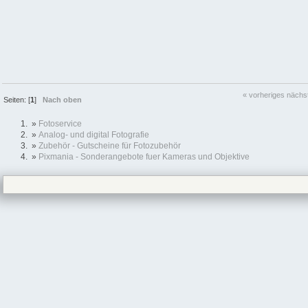
« vorheriges
nächs
Seiten: [
1
]
Nach oben
»
Fotoservice
»
Analog- und digital Fotografie
»
Zubehör - Gutscheine für Fotozubehör
»
Pixmania - Sonderangebote fuer Kameras und Objektive