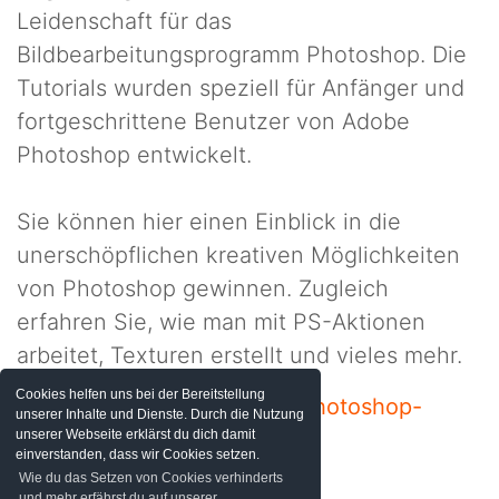
Leidenschaft für das
Bildbearbeitungsprogramm
Photoshop
. Die
Tutorials
wurden speziell für Anfänger und
fortgeschrittene Benutzer von Adobe
Photoshop entwickelt.
Sie können hier einen Einblick in die
unerschöpflichen kreativen Möglichkeiten
von Photoshop gewinnen. Zugleich
erfahren Sie, wie man mit PS-Aktionen
arbeitet, Texturen erstellt und vieles mehr.
Cookies helfen uns bei der Bereitstellung
Und nun viel Spaß auf der
Photoshop-
unserer Inhalte und Dienste. Durch die Nutzung
unserer Webseite erklärst du dich damit
Entdeckungstour!
einverstanden, dass wir Cookies setzen.
Wie du das Setzen von Cookies verhinderts
und mehr erfährst du auf unserer