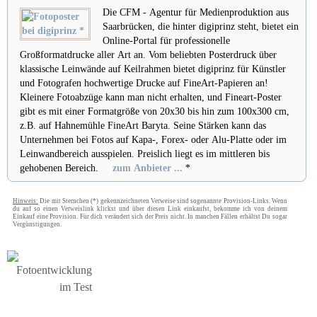
Die CFM - Agentur für Medienproduktion aus
Saarbrücken, die hinter digiprinz steht, bietet ein
Online-Portal für professionelle
Großformatdrucke aller Art an. Vom beliebten Posterdruck über
klassische Leinwände auf Keilrahmen bietet digiprinz für Künstler
und Fotografen hochwertige Drucke auf FineArt-Papieren an!
Kleinere Fotoabzüge kann man nicht erhalten, und Fineart-Poster
gibt es mit einer Formatgröße von 20x30 bis hin zum 100x300 cm,
z.B. auf Hahnemühle FineArt Baryta. Seine Stärken kann das
Unternehmen bei Fotos auf Kapa-, Forex- oder Alu-Platte oder im
Leinwandbereich ausspielen. Preislich liegt es im mittleren bis
gehobenen Bereich.
zum Anbieter ...
*
Hinweis:
Die mit Sternchen (*) gekennzeichneten Verweise sind sogenannte Provision-Links. Wenn
du auf so einen Verweislink klickst und über diesen Link einkaufst, bekomme ich von deinem
Einkauf eine Provision. Für dich verändert sich der Preis nicht. In manchen Fällen erhältst Du sogar
Vergünstigungen.