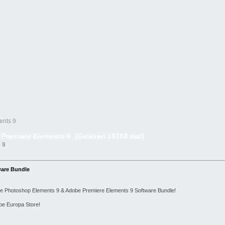
ents 9
Premiere Elements 9 (Gelesen 18783 mal)
 9
ware Bundle
be Photoshop Elements 9 & Adobe Premiere Elements 9 Software Bundle!
obe Europa Store!