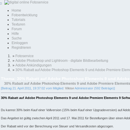
Home
Fotoentwicklung
Tutorials
Texturen
Forum
Hilfe
Suche
Einloggen
Registrieren
»
Fotoservice
»
Adobe Photoshop und Lightroom - digitale Bildbearbeitung
»
Adobe Ankündigungen
»
30% Rabatt auf Adobe Photoshop Elements 9 und Adobe Premiere Elem
Thema: 30% Rabatt auf Adobe Photoshop Elements 9 und Adobe 
30% Rabatt auf Adobe Photoshop Elements 9 und Adobe Premiere Elements
[Beitrag 21. April 2011, 19:37:02 vom Mitglied:
Viktor
Administrator (592 Beiträge)]
30% Rabatt auf Adobe Photoshop Elements 9 und Adobe Premiere Elements 9 Soft
Du kannst 30% beim Kauf einer Vollversion (15% beim Kauf einer Upgradeversion) auf Ado
Das Angebot ist gültig zwischen April 2011 und 17. Mai 2011 für Bestellungen über einen Ad
Der Rabatt wird vor der Berechnung von Steuer und Versandkosten abgezogen.