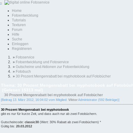
Home
Fotoentwicklung
Tutorials
Texturen
Forum
Hilfe
Suche
Einloggen
Registrieren
»
Fotoservice
»
Fotoentwicklung und Fotoservice
»
Gutscheine und Aktionen zur Fotoentwicklung
»
Fotobuch
»
30 Prozent Mengenrabatt bei myphotobook auf Fotobücher
Thema: 30 Prozent Mengenrabatt bei myphotobook auf Fotobüc
(Gelesen 15313 mal)
30 Prozent Mengenrabatt bei myphotobook auf Fotobücher
[Beitrag 13. März 2012, 16:04:02 vom Mitglied:
Viktor
Administrator (592 Beiträge)]
30 Prozent Mengenrabatt bei myphotobook
gibt es nur für kurze Zeit, und dass auch nur ab zwei Fotobüchern.
Gutscheincode:
classic30
(Wert: 30% Rabatt ab zwei Fotobüchern) *
Gültig bis:
20.03.2012