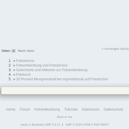
« vorheriges
nächs
Seiten: [
1
]
Nach oben
»
Fotoservice
»
Fotoentwicklung und Fotoservice
»
Gutscheine und Aktionen zur Fotoentwicklung
»
Fotobuch
»
30 Prozent Mengenrabatt bei myphotobook auf Fotobücher
Home
Forum
Fotoentwicklung
Tutorials
Impressum
Datenschutz
Back to top
made in Berldoba
SMF 2.0.17
|
SMF © 2020
HTML5
RSS
WAP2