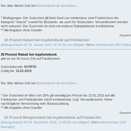
Nur über diesen Link bei
Myphotobook.de einzulösen...
* Bedingungen: Der Gutschein gilt beim Kauf von mindestens zwei Fotobüchern der
Kategorie "classic" sowohl für Bestands- als auch für Neukunden. Versandkosten werden
nicht reduziert. Der Gutschein ist nicht mit anderen Rabattaktionen kombinierbar.
** Alle Angaben ohne Gewähr
Gespeich
20 Prozent Rabatt bei myphotobook auf Fotobücher
[Beitrag Antwort #1 04. Januar 2015, 02:35:10 vom Mitglied:
Viktor
Administrator (592 Beiträ
20 Prozent Rabatt bei myphotobook
gibt es nur für kurze Zeit auf Fotobüchern.
Gutscheincode:
NYSP15
Gültig bis:
12.01.2015
Nur über diesen Link bei
Myphotobook.de einzulösen...
* Der Gutschein im Wert von 20% gilt einmalig pro Person bis 12.01.2015 auf alle
Fotobücher und Fotokalender (nicht kombinierbar, zzgl. Versandkosten). Keine
nachträgliche Verrechnung oder Barauszahlung.
** Alle Angaben ohne Gewähr
Gespeich
25 Prozent Mengenrabatt bei myphotobook auf Fotobücher
[Beitrag Antwort #2 04. November 2016, 14:58:50 vom Mitglied:
Viktor
Administrator (592
Beiträge)]