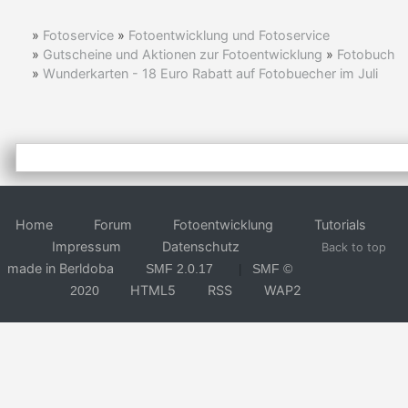
»
Fotoservice
»
Fotoentwicklung und Fotoservice
»
Gutscheine und Aktionen zur Fotoentwicklung
»
Fotobuch
»
Wunderkarten - 18 Euro Rabatt auf Fotobuecher im Juli
Home
Forum
Fotoentwicklung
Tutorials
Impressum
Datenschutz
Back to top
made in Berldoba
SMF 2.0.17
SMF ©
|
HTML5
RSS
WAP2
2020