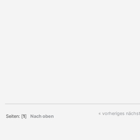
« vorheriges
nächst
Seiten: [
1
]
Nach oben