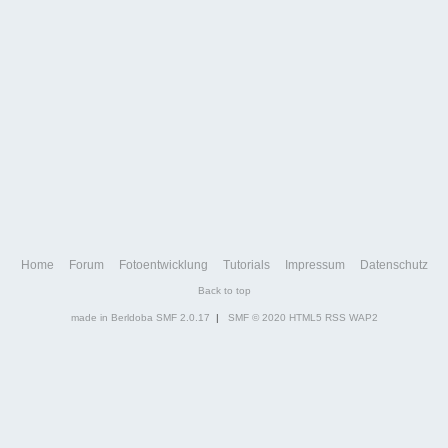
Home
Forum
Fotoentwicklung
Tutorials
Impressum
Datenschutz
Back to top
made in Berldoba
SMF 2.0.17
|
SMF © 2020
HTML5
RSS
WAP2