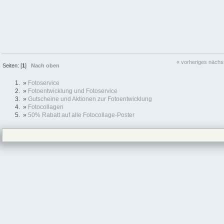
« vorheriges
nächs
Seiten: [
1
]
Nach oben
»
Fotoservice
»
Fotoentwicklung und Fotoservice
»
Gutscheine und Aktionen zur Fotoentwicklung
»
Fotocollagen
»
50% Rabatt auf alle Fotocollage-Poster