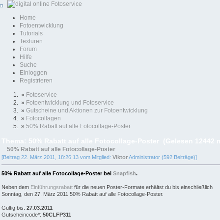
Home
Fotoentwicklung
Tutorials
Texturen
Forum
Hilfe
Suche
Einloggen
Registrieren
»
Fotoservice
»
Fotoentwicklung und Fotoservice
»
Gutscheine und Aktionen zur Fotoentwicklung
»
Fotocollagen
»
50% Rabatt auf alle Fotocollage-Poster
Thema: 50% Rabatt auf alle Fotocollage-Poster (Gelesen 12442 
50% Rabatt auf alle Fotocollage-Poster
[Beitrag 22. März 2011, 18:26:13 vom Mitglied:
Viktor
Administrator (592 Beiträge)]
50% Rabatt auf alle Fotocollage-Poster bei
Snapfish
.
Neben dem
Einführungsrabatt
für die neuen Poster-Formate erhältst du bis einschließlich
Sonntag, den 27. März 2011 50% Rabatt auf alle Fotocollage-Poster.
Gültig bis:
27.03.2011
Gutscheincode*:
50CLFP311