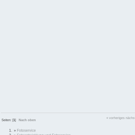
« vorheriges
nächs
Seiten: [
1
]
Nach oben
»
Fotoservice