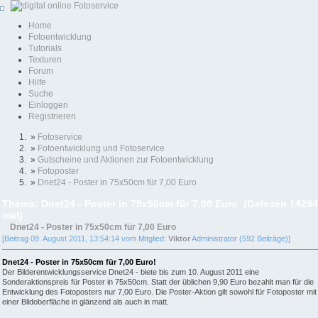
Home
Fotoentwicklung
Tutorials
Texturen
Forum
Hilfe
Suche
Einloggen
Registrieren
»
Fotoservice
»
Fotoentwicklung und Fotoservice
»
Gutscheine und Aktionen zur Fotoentwicklung
»
Fotoposter
»
Dnet24 - Poster in 75x50cm für 7,00 Euro
Thema: Dnet24 - Poster in 75x50cm für 7,00 Euro (Gelesen 14294
mal)
Dnet24 - Poster in 75x50cm für 7,00 Euro
[Beitrag 09. August 2011, 13:54:14 vom Mitglied:
Viktor
Administrator (592 Beiträge)]
Dnet24 - Poster in 75x50cm für 7,00 Euro!
Der Bilderentwicklungsservice Dnet24 - biete bis zum 10. August 2011 eine
Sonderaktionspreis für Poster in 75x50cm. Statt der üblichen 9,90 Euro bezahlt man für die
Entwicklung des Fotoposters nur 7,00 Euro. Die Poster-Aktion gilt sowohl für Fotoposter mit
einer Bildoberfläche in glänzend als auch in matt.