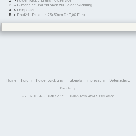
»
Fotoentwicklung und Fotoservice
»
Gutscheine und Aktionen zur Fotoentwicklung
»
Fotoposter
»
Dnet24 - Poster in 75x50cm für 7,00 Euro
Home
Forum
Fotoentwicklung
Tutorials
Impressum
Datenschutz
Back to top
made in Berldoba
SMF 2.0.17
|
SMF © 2020
HTML5
RSS
WAP2