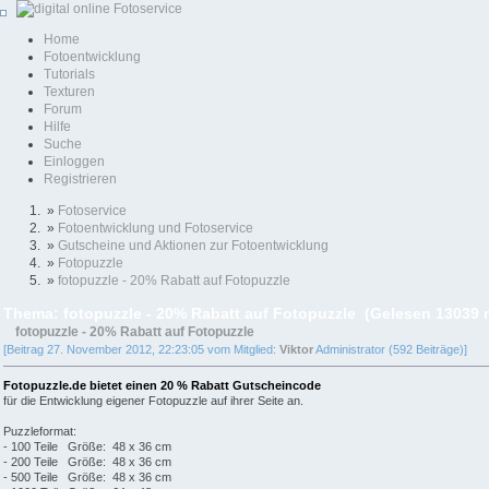
Home
Fotoentwicklung
Tutorials
Texturen
Forum
Hilfe
Suche
Einloggen
Registrieren
»
Fotoservice
»
Fotoentwicklung und Fotoservice
»
Gutscheine und Aktionen zur Fotoentwicklung
»
Fotopuzzle
»
fotopuzzle - 20% Rabatt auf Fotopuzzle
Thema: fotopuzzle - 20% Rabatt auf Fotopuzzle (Gelesen 13039 
fotopuzzle - 20% Rabatt auf Fotopuzzle
[Beitrag 27. November 2012, 22:23:05 vom Mitglied:
Viktor
Administrator (592 Beiträge)]
Fotopuzzle.de bietet einen 20 % Rabatt Gutscheincode
für die Entwicklung eigener Fotopuzzle auf ihrer Seite an.
Puzzleformat:
- 100 Teile Größe: 48 x 36 cm
- 200 Teile Größe: 48 x 36 cm
- 500 Teile Größe: 48 x 36 cm