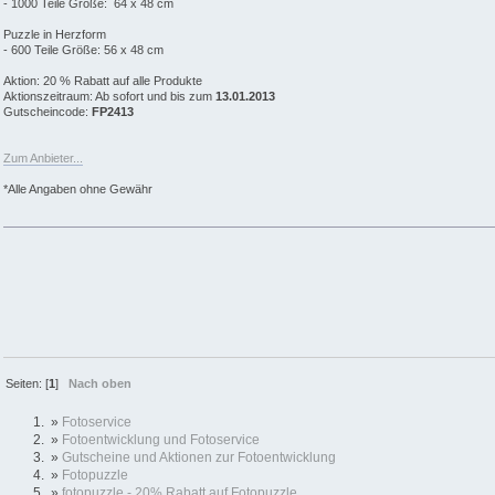
- 1000 Teile Größe: 64 x 48 cm
Puzzle in Herzform
- 600 Teile Größe: 56 x 48 cm
Aktion: 20 % Rabatt auf alle Produkte
Aktionszeitraum: Ab sofort und bis zum
13.01.2013
Gutscheincode:
FP2413
Zum Anbieter...
*Alle Angaben ohne Gewähr
Seiten: [
1
]
Nach oben
»
Fotoservice
»
Fotoentwicklung und Fotoservice
»
Gutscheine und Aktionen zur Fotoentwicklung
»
Fotopuzzle
»
fotopuzzle - 20% Rabatt auf Fotopuzzle