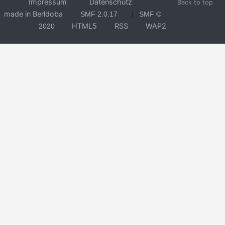
Impressum
Datenschutz
Back to top
made in Berldoba
SMF 2.0.17
SMF ©
|
HTML5
RSS
WAP2
2020