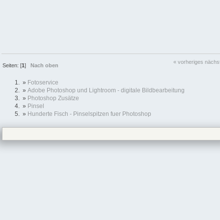
« vorheriges
nächs
Seiten: [
1
]
Nach oben
»
Fotoservice
»
Adobe Photoshop und Lightroom - digitale Bildbearbeitung
»
Photoshop Zusätze
»
Pinsel
»
Hunderte Fisch - Pinselspitzen fuer Photoshop