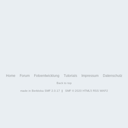
Home
Forum
Fotoentwicklung
Tutorials
Impressum
Datenschutz
Back to top
made in Berldoba
SMF 2.0.17
|
SMF © 2020
HTML5
RSS
WAP2