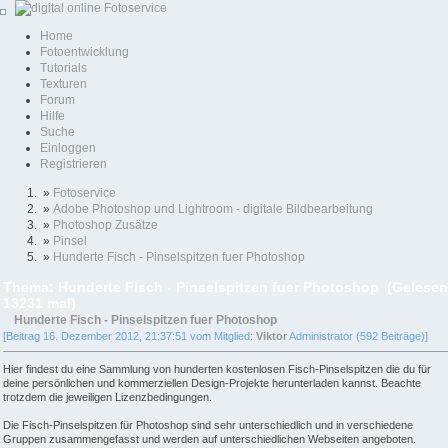
Home
Fotoentwicklung
Tutorials
Texturen
Forum
Hilfe
Suche
Einloggen
Registrieren
»
Fotoservice
»
Adobe Photoshop und Lightroom - digitale Bildbearbeitung
»
Photoshop Zusätze
»
Pinsel
»
Hunderte Fisch - Pinselspitzen fuer Photoshop
Thema: Hunderte Fisch - Pinselspitzen fuer Photoshop (Gelesen
13231 mal)
Hunderte Fisch - Pinselspitzen fuer Photoshop
[Beitrag 16. Dezember 2012, 21:37:51 vom Mitglied:
Viktor
Administrator (592 Beiträge)]
Hier findest du eine Sammlung von hunderten kostenlosen Fisch-Pinselspitzen die du für
deine persönlichen und kommerziellen Design-Projekte herunterladen kannst. Beachte
trotzdem die jeweiligen Lizenzbedingungen.
Die Fisch-Pinselspitzen für Photoshop sind sehr unterschiedlich und in verschiedene
Gruppen zusammengefasst und werden auf unterschiedlichen Webseiten angeboten.