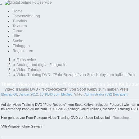
Home
Fotoentwicklung
Tutorials
Texturen
Forum
Hilfe
Suche
Einloggen
Registrieren
»
Fotoservice
»
Analog- und digital Fotografie
»
Video-Tutorials
»
Video Training DVD - "Foto-Rezepte" von Scott Kelby zum halben Preis
Thema: Video Training DVD - "Foto-Rezepte" von Scott Kelby zu
Video Training DVD - "Foto-Rezepte" von Scott Kelby zum halben Preis
[Beitrag 06. Januar 2012, 13:18:43 vom Mitglied:
Viktor
Administrator (592 Beiträge)]
Auf der Video Training DVD "Foto-Rezepte" von Scott Kelbys, zeigt der Fotoprofi wie man mit 
Im Terrashop kann du bis zum 09.01.2012 (solange Vorrat reicht!), die Video-Training-DVD 
Hier geht es zur Foto-Rezepte Video-Training-DVD von Scott Kelbys beim
Terrashop...
*Alle Angaben ohne Gewähr