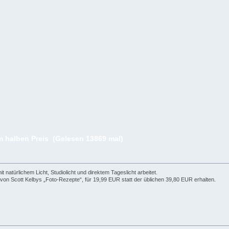
m halben Preis (Gelesen 13869 mal)
natürlichem Licht, Studiolicht und direktem Tageslicht arbeitet.
von Scott Kelbys „Foto-Rezepte“, für 19,99 EUR statt der üblichen 39,80 EUR erhalten.