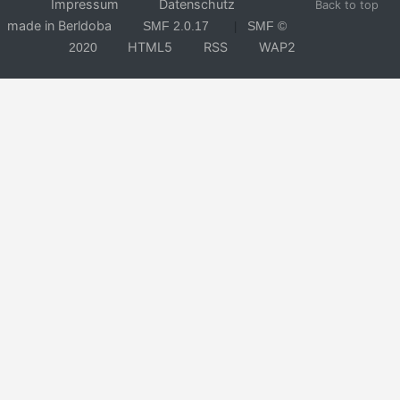
Impressum
Datenschutz
Back to top
made in Berldoba
SMF 2.0.17
SMF ©
|
HTML5
RSS
WAP2
2020