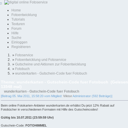
Home
Fotoentwicklung
Tutorials
Texturen
Forum
Hilfe
Suche
Einloggen
Registrieren
»
Fotoservice
»
Fotoentwicklung und Fotoservice
»
Gutscheine und Aktionen zur Fotoentwicklung
»
Fotobuch
»
wunderkarten - Gutschein-Code fuer Fotobuch
Thema: wunderkarten - Gutschein-Code fuer Fotobuch (Gelesen
13548 mal)
wunderkarten - Gutschein-Code fuer Fotobuch
[Beitrag 05. Mai 2011, 15:58:20 vom Mitglied:
Viktor
Administrator (592 Beiträge)]
Beim online Fotokarten-Anbieter wunderkarten.de erhältst Du jetzt 12% Rabatt auf
Fotobücher in verschiedenen Formaten mit Hilfe des Gutscheincodes!
Gültig bis 10.07.2011 (23:59:59 Uhr)
Gutschein-Code:
FOTOHIMMEL