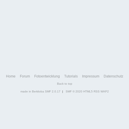
Home
Forum
Fotoentwicklung
Tutorials
Impressum
Datenschutz
Back to top
made in Berldoba
SMF 2.0.17
|
SMF © 2020
HTML5
RSS
WAP2