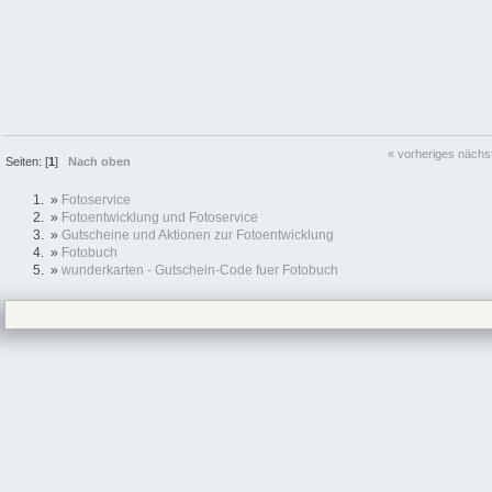
« vorheriges
nächs
Seiten: [
1
]
Nach oben
»
Fotoservice
»
Fotoentwicklung und Fotoservice
»
Gutscheine und Aktionen zur Fotoentwicklung
»
Fotobuch
»
wunderkarten - Gutschein-Code fuer Fotobuch