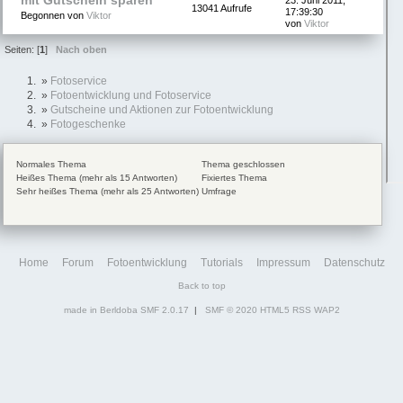
mit Gutschein sparen
23. Juni 2011,
13041 Aufrufe
17:39:30
Begonnen von
Viktor
von
Viktor
Seiten: [
1
]
Nach oben
»
Fotoservice
»
Fotoentwicklung und Fotoservice
»
Gutscheine und Aktionen zur Fotoentwicklung
»
Fotogeschenke
Normales Thema
Thema geschlossen
Heißes Thema (mehr als 15 Antworten)
Fixiertes Thema
Sehr heißes Thema (mehr als 25 Antworten)
Umfrage
Home
Forum
Fotoentwicklung
Tutorials
Impressum
Datenschutz
Back to top
made in Berldoba
SMF 2.0.17
|
SMF © 2020
HTML5
RSS
WAP2