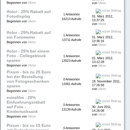
Begonnen von
Viktor
von
Viktor
Ifolor - 25% Rabatt auf
1 Antworten
Fotodisplay
01. März 2012,
16213 Aufrufe
13:37:25
Begonnen von
Viktor
von
Viktor
Ifolor - 25% Rabatt auf
1 Antworten
ein Fotomemo
01. März 2012,
13711 Aufrufe
13:36:16
Begonnen von
Viktor
von
Viktor
Ifolor - 25% bei einem
Foto - Collegeblock
1 Antworten
01. März 2012,
sparen
13523 Aufrufe
13:12:28
Begonnen von
Viktor
von
Viktor
Pixum - bis zu 25 Euro
bei der Bestellung
0 Antworten
von Fotogeschenken
18. November 2011,
13361 Aufrufe
17:26:58
sparen
von
Viktor
Begonnen von
Viktor
extrafilm - 20%
Einfuehrungsrabatt
0 Antworten
auf Foto -
30. Juni 2011,
13139 Aufrufe
14:26:08
Kinderrucksack
von
Viktor
Begonnen von
Viktor
Pixum - bis zu 15 Euro
0 Antworten