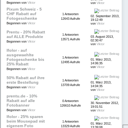
Begonnen von
Viktor
von
Viktor
Pixum Schweiz - 5
CHF Rabatt auf
1 Antworten
02. September 2013,
Fotogeschenke
12643 Aufrufe
19:12:49
Begonnen von
Viktor
von
Viktor
Prentu - 20% Rabatt
1 Antworten
auf ALLE Produkte
03. August 2013,
13571 Aufrufe
02:30:47
Begonnen von
Viktor
von
Viktor
Ifolor - auf
ausgewaehlte
1 Antworten
Fotogeschenke bis
01. März 2013,
12495 Aufrufe
14:06:35
25% Rabatt
von
Viktor
Begonnen von
Viktor
50% Rabatt auf ihre
1 Antworten
erste Bestellung
01. März 2013,
13709 Aufrufe
14:04:35
Begonnen von
Viktor
von
Viktor
prentu.de - 10%
Rabatt auf alle
0 Antworten
30. November 2012,
Fotobanner
126610 Aufrufe
19:01:51
Begonnen von
Viktor
von
Viktor
Ifolor - 25% sparen
beim Mousepad mit
1 Antworten
01. März 2012,
eigenem Foto
13329 Aufrufe
13:39:08