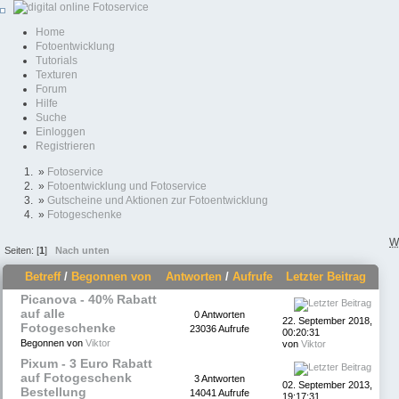
Home
Fotoentwicklung
Tutorials
Texturen
Forum
Hilfe
Suche
Einloggen
Registrieren
»
Fotoservice
»
Fotoentwicklung und Fotoservice
»
Gutscheine und Aktionen zur Fotoentwicklung
»
Fotogeschenke
W
Seiten: [
1
]
Nach unten
Betreff
/
Begonnen von
Antworten
/
Aufrufe
Letzter Beitrag
Picanova - 40% Rabatt
auf alle
0 Antworten
22. September 2018,
Fotogeschenke
23036 Aufrufe
00:20:31
Begonnen von
Viktor
von
Viktor
Pixum - 3 Euro Rabatt
auf Fotogeschenk
3 Antworten
02. September 2013,
Bestellung
14041 Aufrufe
19:17:31