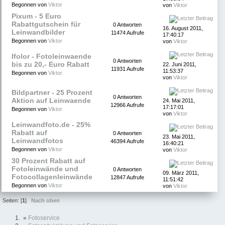
Begonnen von
Viktor
von
Viktor
Pixum - 5 Euro
Rabattgutschein für
0 Antworten
16. August 2011,
Leinwandbilder
11474 Aufrufe
17:40:17
Begonnen von
Viktor
von
Viktor
Ifolor - Fotoleinwaende
0 Antworten
bis zu 20,- Euro Rabatt
22. Juni 2011,
11931 Aufrufe
11:53:37
Begonnen von
Viktor
von
Viktor
Bildpartner - 25 Prozent
0 Antworten
Aktion auf Leinwaende
24. Mai 2011,
12966 Aufrufe
17:17:01
Begonnen von
Viktor
von
Viktor
Leinwandfoto.de - 25%
Rabatt auf
0 Antworten
23. Mai 2011,
Leinwandfotos
46394 Aufrufe
16:40:21
Begonnen von
Viktor
von
Viktor
30 Prozent Rabatt auf
Fotoleinwände und
0 Antworten
09. März 2011,
Fotocollagenleinwände
12847 Aufrufe
11:51:42
Begonnen von
Viktor
von
Viktor
Seiten: [
1
]
Nach oben
»
Fotoservice