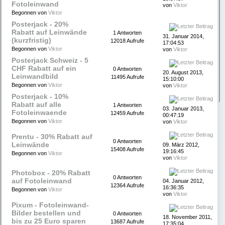
Fotoleinwand
von
Viktor
Begonnen von
Viktor
Posterjack - 20%
Rabatt auf Leinwände
1 Antworten
31. Januar 2014,
(kurzfristig)
12018 Aufrufe
17:04:53
Begonnen von
Viktor
von
Viktor
Posterjack Schweiz - 5
CHF Rabatt auf ein
0 Antworten
20. August 2013,
Leinwandbild
11495 Aufrufe
15:10:00
Begonnen von
Viktor
von
Viktor
Posterjack - 10%
Rabatt auf alle
1 Antworten
03. Januar 2013,
Fotoleinwaende
12459 Aufrufe
00:47:19
Begonnen von
Viktor
von
Viktor
Prentu - 30% Rabatt auf
0 Antworten
Leinwände
09. März 2012,
15408 Aufrufe
19:16:45
Begonnen von
Viktor
von
Viktor
Photobox - 20% Rabatt
0 Antworten
auf Fotoleinwand
04. Januar 2012,
12364 Aufrufe
16:36:35
Begonnen von
Viktor
von
Viktor
Pixum - Fotoleinwand-
Bilder bestellen und
0 Antworten
18. November 2011,
bis zu 25 Euro sparen
13687 Aufrufe
17:35:04