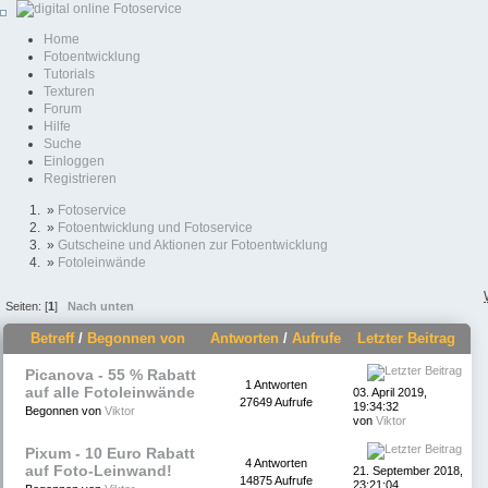
Home
Fotoentwicklung
Tutorials
Texturen
Forum
Hilfe
Suche
Einloggen
Registrieren
»
Fotoservice
»
Fotoentwicklung und Fotoservice
»
Gutscheine und Aktionen zur Fotoentwicklung
»
Fotoleinwände
Seiten: [
1
]
Nach unten
Betreff
/
Begonnen von
Antworten
/
Aufrufe
Letzter Beitrag
Picanova - 55 % Rabatt
1 Antworten
auf alle Fotoleinwände
03. April 2019,
27649 Aufrufe
19:34:32
Begonnen von
Viktor
von
Viktor
Pixum - 10 Euro Rabatt
4 Antworten
auf Foto-Leinwand!
21. September 2018,
14875 Aufrufe
23:21:04