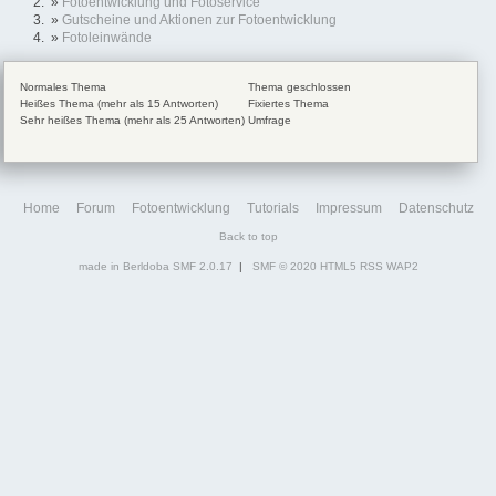
»
Fotoentwicklung und Fotoservice
»
Gutscheine und Aktionen zur Fotoentwicklung
»
Fotoleinwände
Normales Thema
Thema geschlossen
Heißes Thema (mehr als 15 Antworten)
Fixiertes Thema
Sehr heißes Thema (mehr als 25 Antworten)
Umfrage
Home
Forum
Fotoentwicklung
Tutorials
Impressum
Datenschutz
Back to top
made in Berldoba
SMF 2.0.17
|
SMF © 2020
HTML5
RSS
WAP2