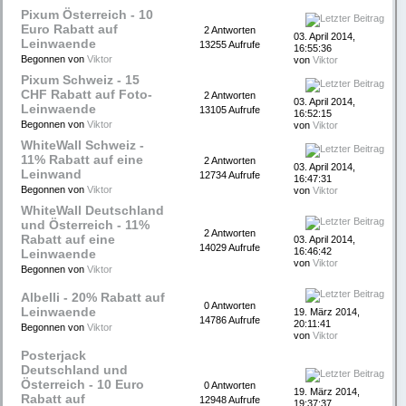
Pixum Österreich - 10
Euro Rabatt auf
2 Antworten
03. April 2014,
Leinwaende
13255 Aufrufe
16:55:36
Begonnen von
Viktor
von
Viktor
Pixum Schweiz - 15
CHF Rabatt auf Foto-
2 Antworten
03. April 2014,
Leinwaende
13105 Aufrufe
16:52:15
Begonnen von
Viktor
von
Viktor
WhiteWall Schweiz -
11% Rabatt auf eine
2 Antworten
03. April 2014,
Leinwand
12734 Aufrufe
16:47:31
Begonnen von
Viktor
von
Viktor
WhiteWall Deutschland
und Österreich - 11%
2 Antworten
Rabatt auf eine
03. April 2014,
14029 Aufrufe
16:46:42
Leinwaende
von
Viktor
Begonnen von
Viktor
Albelli - 20% Rabatt auf
0 Antworten
Leinwaende
19. März 2014,
14786 Aufrufe
20:11:41
Begonnen von
Viktor
von
Viktor
Posterjack
Deutschland und
Österreich - 10 Euro
0 Antworten
19. März 2014,
Rabatt auf
12948 Aufrufe
19:37:37