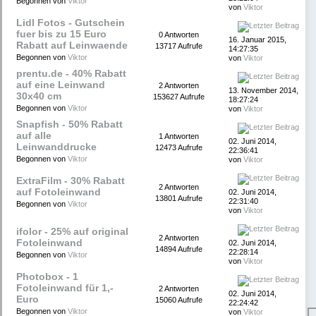
Begonnen von
Viktor
von
Viktor
Lidl Fotos - Gutschein
fuer bis zu 15 Euro
0 Antworten
16. Januar 2015,
Rabatt auf Leinwaende
13717 Aufrufe
14:27:35
Begonnen von
Viktor
von
Viktor
prentu.de - 40% Rabatt
auf eine Leinwand
2 Antworten
13. November 2014,
30x40 cm
153627 Aufrufe
18:27:24
Begonnen von
Viktor
von
Viktor
Snapfish - 50% Rabatt
auf alle
1 Antworten
02. Juni 2014,
Leinwanddrucke
12473 Aufrufe
22:36:41
Begonnen von
Viktor
von
Viktor
ExtraFilm - 30% Rabatt
2 Antworten
auf Fotoleinwand
02. Juni 2014,
13801 Aufrufe
22:31:40
Begonnen von
Viktor
von
Viktor
ifolor - 25% auf original
2 Antworten
Fotoleinwand
02. Juni 2014,
14894 Aufrufe
22:28:14
Begonnen von
Viktor
von
Viktor
Photobox - 1
Fotoleinwand für 1,-
2 Antworten
02. Juni 2014,
Euro
15060 Aufrufe
22:24:42
Begonnen von
Viktor
von
Viktor