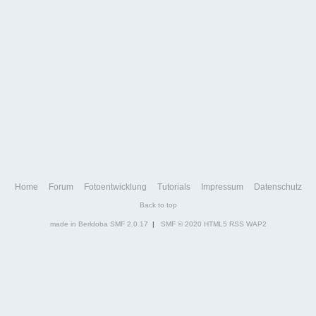
Home
Forum
Fotoentwicklung
Tutorials
Impressum
Datenschutz
Back to top
made in Berldoba
SMF 2.0.17
|
SMF © 2020
HTML5
RSS
WAP2