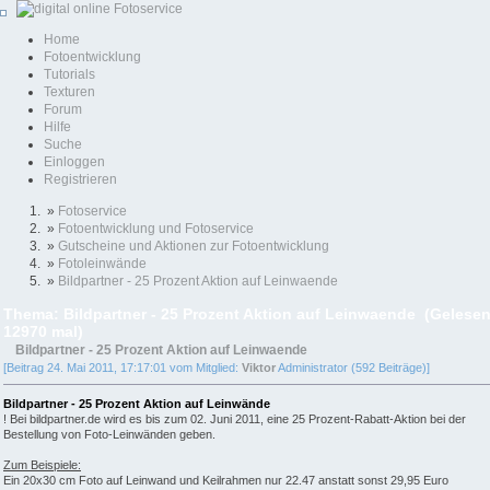
Home
Fotoentwicklung
Tutorials
Texturen
Forum
Hilfe
Suche
Einloggen
Registrieren
»
Fotoservice
»
Fotoentwicklung und Fotoservice
»
Gutscheine und Aktionen zur Fotoentwicklung
»
Fotoleinwände
»
Bildpartner - 25 Prozent Aktion auf Leinwaende
Thema: Bildpartner - 25 Prozent Aktion auf Leinwaende (Gelese
12970 mal)
Bildpartner - 25 Prozent Aktion auf Leinwaende
[Beitrag 24. Mai 2011, 17:17:01 vom Mitglied:
Viktor
Administrator (592 Beiträge)]
Bildpartner - 25 Prozent Aktion auf Leinwände
! Bei bildpartner.de wird es bis zum 02. Juni 2011, eine 25 Prozent-Rabatt-Aktion bei der
Bestellung von Foto-Leinwänden geben.
Zum Beispiele:
Ein 20x30 cm Foto auf Leinwand und Keilrahmen nur 22.47 anstatt sonst 29,95 Euro