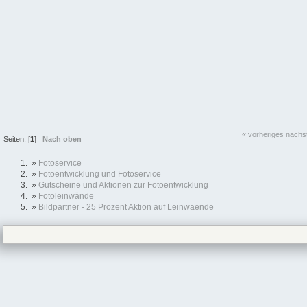
« vorheriges
nächs
Seiten: [
1
]
Nach oben
»
Fotoservice
»
Fotoentwicklung und Fotoservice
»
Gutscheine und Aktionen zur Fotoentwicklung
»
Fotoleinwände
»
Bildpartner - 25 Prozent Aktion auf Leinwaende